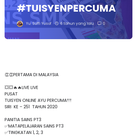
#TUISYENPERCUMA
Yu. Suffi Yusof
6 tahun yang lalu
0
👏👏PERTAMA DI MALAYSIA
💥💥🔥🔥LIVE LIVE
PUSAT
TUISYEN ONLINE AYU PERCUMA‼️‼️
SIRI KE – 251 TAHUN 2020
PANITIA SAINS PT3
✅MATAPELAJARAN SAINS PT3
✅TINGKATAN 1, 2, 3