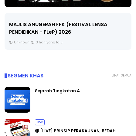
LIVE
🔴 [LIVE] MATEMATIK SR, WANG TAHUN 6 OLEH
CIKGU ANITA #ALLINONE #141 #...
Yu. Chekgu LK
5 hari yang lalu
SEGMEN KHAS
LIHAT SEMUA
Sejarah Tingkatan 4
LIVE
🔴 [LIVE] PRINSIP PERAKAUNAN, BEDAH