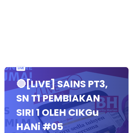
LIVE
🔴[LIVE] SAINS PT3,
SN T1 PEMBIAKAN
SIRI 1 OLEH CIKGu
HANi #05