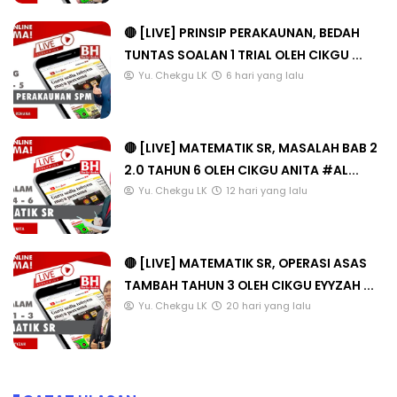
🔴 [LIVE] PRINSIP PERAKAUNAN, BEDAH
TUNTAS SOALAN 1 TRIAL OLEH CIKGU ...
Yu. Chekgu LK
6 hari yang lalu
🔴 [LIVE] MATEMATIK SR, MASALAH BAB 2
2.0 TAHUN 6 OLEH CIKGU ANITA #AL...
Yu. Chekgu LK
12 hari yang lalu
🔴 [LIVE] MATEMATIK SR, OPERASI ASAS
TAMBAH TAHUN 3 OLEH CIKGU EYYZAH ...
Yu. Chekgu LK
20 hari yang lalu