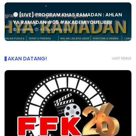
🔴 [LIVE] PROGRAM KHAS RAMADAN : AHLAN
YA RAMADAN #05 #AKADEMIYOUTUBER
Unknown
4 tahun yang lalu
AKAN DATANG!
LIHAT SEMUA