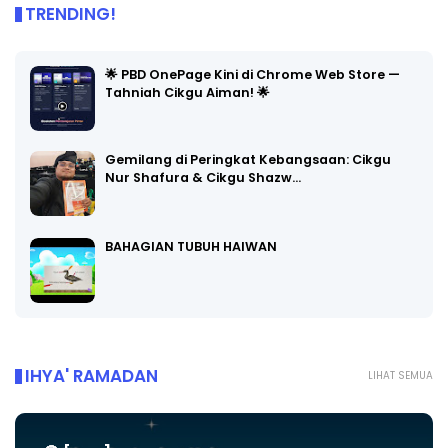
TRENDING!
🌟 PBD OnePage Kini di Chrome Web Store —
Tahniah Cikgu Aiman! 🌟
Gemilang di Peringkat Kebangsaan: Cikgu
Nur Shafura & Cikgu Shazw…
BAHAGIAN TUBUH HAIWAN
IHYA' RAMADAN
LIHAT SEMUA