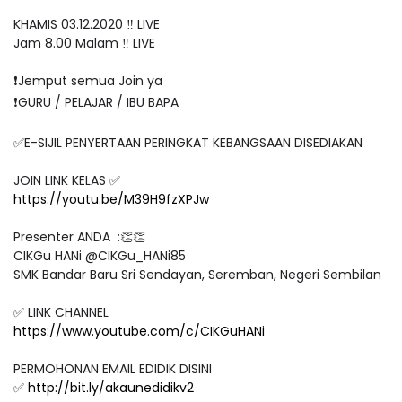
KHAMIS 03.12.2020 ‼️ LIVE
Jam 8.00 Malam ‼️ LIVE
❗️Jemput semua Join ya
❗️GURU / PELAJAR / IBU BAPA
✅E-SIJIL PENYERTAAN PERINGKAT KEBANGSAAN DISEDIAKAN
JOIN LINK KELAS ✅
https://youtu.be/M39H9fzXPJw
Presenter ANDA :👏👏
CIKGu HANi @CIKGu_HANi85
SMK Bandar Baru Sri Sendayan, Seremban, Negeri Sembilan
✅ LINK CHANNEL
https://www.youtube.com/c/CIKGuHANi
PERMOHONAN EMAIL EDIDIK DISINI
✅
http://bit.ly/akaunedidikv2