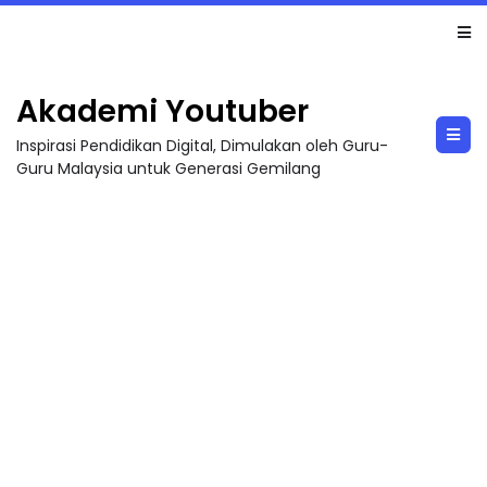
LIVE
🔴 [LIVE] MATEMATIK SR, WANG TAHUN 6 OLEH CIKGU ANITA #ALLINONE #141 #...
Akademi Youtuber
Inspirasi Pendidikan Digital, Dimulakan oleh Guru-
Guru Malaysia untuk Generasi Gemilang