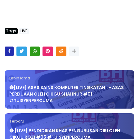
Tags
LIVE
Lebih lama
🔴[LIVE] ASAS SAINS KOMPUTER TINGKATAN 1 - ASAS
PERDUAAN OLEH CIKGU SHAHNUR #01
#TUISYENPERCUMA
Terbaru
🔴 [LIVE] PENDIDIKAN KHAS PENGURUSAN DIRI OLEH
CIKGU ROZI #05 #TUISYENPERCUMA