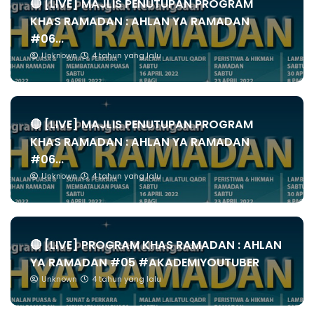
🔴 [LIVE] MAJLIS PENUTUPAN PROGRAM
KHAS RAMADAN : AHLAN YA RAMADAN
#06...
Unknown
4 tahun yang lalu
🔴 [LIVE] MAJLIS PENUTUPAN PROGRAM
KHAS RAMADAN : AHLAN YA RAMADAN
#06...
Unknown
4 tahun yang lalu
🔴 [LIVE] PROGRAM KHAS RAMADAN : AHLAN
YA RAMADAN #05 #AKADEMIYOUTUBER
Unknown
4 tahun yang lalu