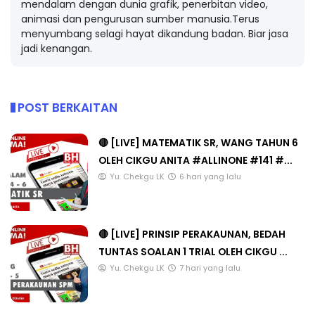
mendalam dengan dunia grafik, penerbitan video,
animasi dan pengurusan sumber manusia.Terus
menyumbang selagi hayat dikandung badan. Biar jasa
jadi kenangan.
POST BERKAITAN
🔴 [LIVE] MATEMATIK SR, WANG TAHUN 6
OLEH CIKGU ANITA #ALLINONE #141 #...
Yu. Chekgu LK
6 hari yang lalu
🔴 [LIVE] PRINSIP PERAKAUNAN, BEDAH
TUNTAS SOALAN 1 TRIAL OLEH CIKGU ...
Yu. Chekgu LK
7 hari yang lalu