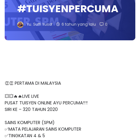
#TUISYENPERCUMA
Yu. Suffi Yusof
6 tahun yang lalu
0
👏👏 PERTAMA DI MALAYSIA
💥💥🔥🔥LIVE LIVE
PUSAT TUISYEN ONLINE AYU PERCUMA‼️‼️
SIRI KE – 320 TAHUN 2020
SAINS KOMPUTER (SPM)
✅MATA PELAJARAN SAINS KOMPUTER
✅TINGKATAN 4 & 5