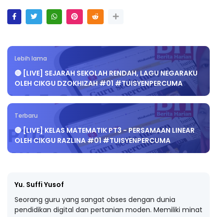
Lebih lama
🔴 [LIVE] SEJARAH SEKOLAH RENDAH, LAGU NEGARAKU
OLEH CIKGU DZOKHIZAH #01 #TUISYENPERCUMA
Terbaru
🔴 [LIVE] KELAS MATEMATIK PT3 - PERSAMAAN LINEAR
OLEH CIKGU RAZLINA #01 #TUISYENPERCUMA
Yu. Suffi Yusof
Seorang guru yang sangat obses dengan dunia
pendidikan digital dan pertanian moden. Memiliki minat