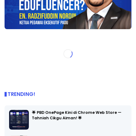
TRENDING!
🌟 PBD OnePage Kini di Chrome Web Store —
Tahniah Cikgu Aiman! 🌟