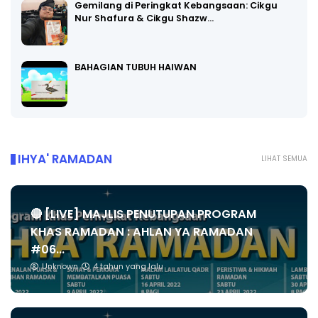
Gemilang di Peringkat Kebangsaan: Cikgu
Nur Shafura & Cikgu Shazw…
BAHAGIAN TUBUH HAIWAN
IHYA' RAMADAN
LIHAT SEMUA
🔴 [LIVE] MAJLIS PENUTUPAN PROGRAM
KHAS RAMADAN : AHLAN YA RAMADAN
#06...
Unknown
4 tahun yang lalu