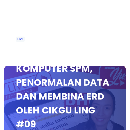
LIVE
🔴 [LIVE] SAINS
KOMPUTER SPM,
PENORMALAN DATA
DAN MEMBINA ERD
OLEH CIKGU LING
#09