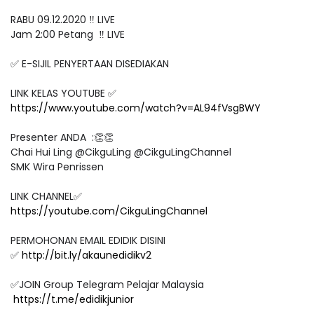
RABU 09.12.2020 ‼️ LIVE
Jam 2:00 Petang ‼️ LIVE
✅ E-SIJIL PENYERTAAN DISEDIAKAN
LINK KELAS YOUTUBE ✅
https://www.youtube.com/watch?v=AL94fVsgBWY
Presenter ANDA :👏👏
Chai Hui Ling @CikguLing @CikguLingChannel
SMK Wira Penrissen
LINK CHANNEL✅
https://youtube.com/CikguLingChannel
PERMOHONAN EMAIL EDIDIK DISINI
✅
http://bit.ly/akaunedidikv2
✅JOIN Group Telegram Pelajar Malaysia
https://t.me/edidikjunior