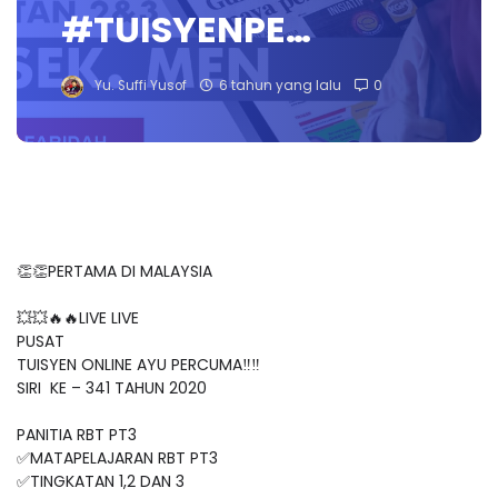
#TUISYENPE…
Yu. Suffi Yusof
6 tahun yang lalu
0
👏👏PERTAMA DI MALAYSIA
💥💥🔥🔥LIVE LIVE
PUSAT
TUISYEN ONLINE AYU PERCUMA‼️‼️
SIRI KE – 341 TAHUN 2020
PANITIA RBT PT3
✅MATAPELAJARAN RBT PT3
✅TINGKATAN 1,2 DAN 3