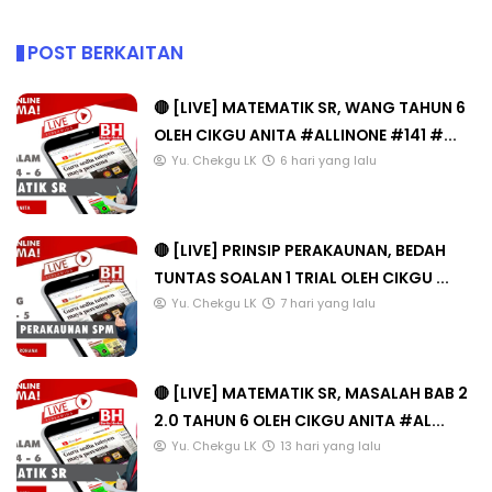
POST BERKAITAN
🔴 [LIVE] MATEMATIK SR, WANG TAHUN 6
OLEH CIKGU ANITA #ALLINONE #141 #...
Yu. Chekgu LK
6 hari yang lalu
🔴 [LIVE] PRINSIP PERAKAUNAN, BEDAH
TUNTAS SOALAN 1 TRIAL OLEH CIKGU ...
Yu. Chekgu LK
7 hari yang lalu
🔴 [LIVE] MATEMATIK SR, MASALAH BAB 2
2.0 TAHUN 6 OLEH CIKGU ANITA #AL...
Yu. Chekgu LK
13 hari yang lalu