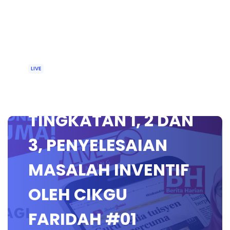
LIVE
🔴 [LIVE] RBT
TINGKATAN 1, 2 DAN
3, PENYELESAIAN
MASALAH INVENTIF
OLEH CIKGU
FARIDAH #01