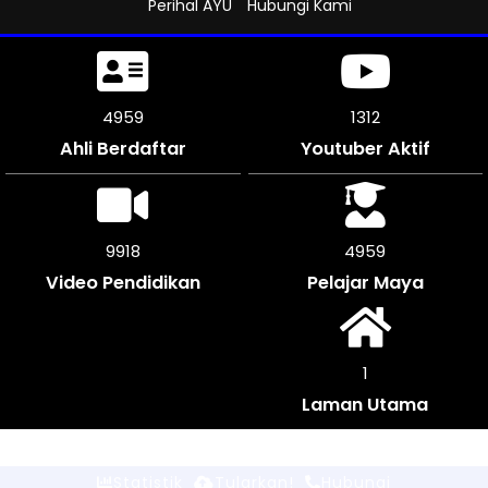
Perihal AYU
Hubungi Kami
5301
1312
Ahli Berdaftar
Youtuber Aktif
10602
5298
Video Pendidikan
Pelajar Maya
3016328
1
Tularkan!
Laman Utama
Statistik
Tularkan!
Hubungi