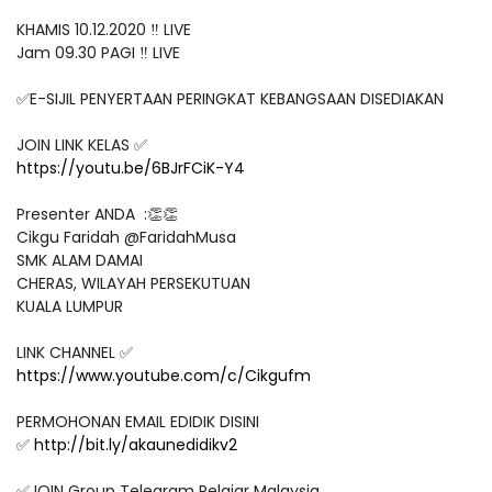
KHAMIS 10.12.2020 ‼️ LIVE
Jam 09.30 PAGI ‼️ LIVE
✅E-SIJIL PENYERTAAN PERINGKAT KEBANGSAAN DISEDIAKAN
JOIN LINK KELAS ✅
https://youtu.be/6BJrFCiK-Y4
Presenter ANDA :👏👏
Cikgu Faridah @FaridahMusa
SMK ALAM DAMAI
CHERAS, WILAYAH PERSEKUTUAN
KUALA LUMPUR
LINK CHANNEL ✅
https://www.youtube.com/c/Cikgufm
PERMOHONAN EMAIL EDIDIK DISINI
✅
http://bit.ly/akaunedidikv2
✅JOIN Group Telegram Pelajar Malaysia