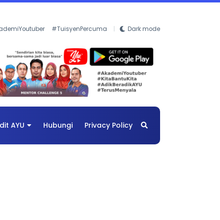
ademiYoutuber
#TuisyenPercuma
Dark mode
dit AYU
Hubungi
Privacy Policy