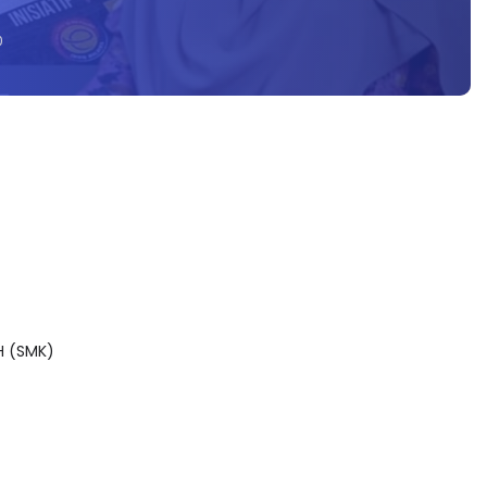
0
H (SMK)