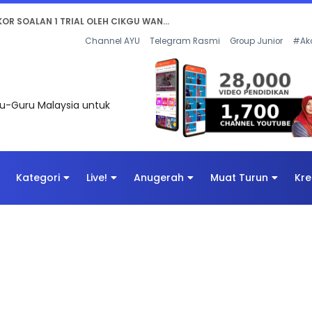
AN DIGITAL PENYELAMAT DUNIA
Channel AYU
Telegram Rasmi
Group Junior
#Ak
uru-Guru Malaysia untuk
Kategori
Live!
Anugerah
Muat Turun
Kre