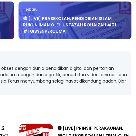
Terbaru
🔴 [LIVE] PRASEKOLAH, PENDIDIKAN ISLAM
RUKUN IMAN OLEH USTAZAH ROHAIZAH #01
#TUISYENPERCUMA
obses dengan dunia pendidikan digital dan pertanian
ndalam dengan dunia grafik, penerbitan video, animasi dan
ia.Terus menyumbang selagi hayat dikandung badan. Biar
5.2
🔴 [LIVE] PRINSIP PERAKAUNAN,
T-2
PECUT SKOR SOALAN 1 TRIAL OLEH