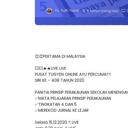
Yu. Suffi Yusof
6 tahun yang lalu
👏👏PERTAMA DI MALAYSIA
💥💥🔥🔥LIVE LIVE
PUSAT TUISYEN ONLINE AYU PERCUMA‼️‼️
SIRI KE – 408 TAHUN 2020
PANITIA PRINSIP PERAKAUNAN SEKOLAH MENENGA
✅MATA PELAJARAN PRINSIP PERAKAUNAN
✅TINGKATAN 4 DAN 5
✅MEREKOD JURNAL KE LEJAR
Selasa 15.12.2020 ‼️ LIVE