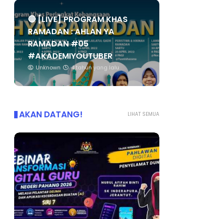
🔴 [LIVE] PROGRAM KHAS
RAMADAN : AHLAN YA
RAMADAN #05
#AKADEMIYOUTUBER
Unknown
4 tahun yang lalu
AKAN DATANG!
LIHAT SEMUA