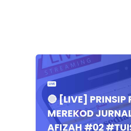
LIVE
🔴 [LIVE] PRINSI
MEREKOD JURNAL 
AFIZAH #02 #TU