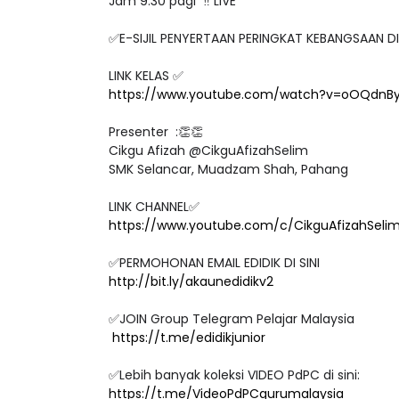
Jam 9.30 pagi ‼️ LIVE
✅E-SIJIL PENYERTAAN PERINGKAT KEBANGSAAN D
LINK KELAS ✅
https://www.youtube.com/watch?v=oOQdnB
Presenter :👏👏
Cikgu Afizah @CikguAfizahSelim
SMK Selancar, Muadzam Shah, Pahang
LINK CHANNEL✅
https://www.youtube.com/c/CikguAfizahSeli
✅PERMOHONAN EMAIL EDIDIK DI SINI
http://bit.ly/akaunedidikv2
✅JOIN Group Telegram Pelajar Malaysia
https://t.me/edidikjunior
✅Lebih banyak koleksi VIDEO PdPC di sini:
https://t.me/VideoPdPCgurumalaysia