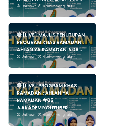
Unknown
4 tahun yang lalu
🔴 [LIVE] MAJLIS PENUTUPAN
PROGRAM KHAS RAMADAN :
AHLAN YA RAMADAN #06...
Unknown
4 tahun yang lalu
🔴 [LIVE] PROGRAM KHAS
RAMADAN : AHLAN YA
RAMADAN #05
#AKADEMIYOUTUBER
Unknown
4 tahun yang lalu