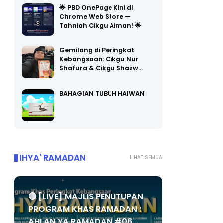
🌟 PBD OnePage Kini di
Chrome Web Store —
Tahniah Cikgu Aiman! 🌟
Gemilang di Peringkat
Kebangsaan: Cikgu Nur
Shafura & Cikgu Shazw…
BAHAGIAN TUBUH HAIWAN
IHYA' RAMADAN
LIHAT SEMUA
🔴 [LIVE] MAJLIS PENUTUPAN
PROGRAM KHAS RAMADAN :
AHLAN YA RAMADAN #06...