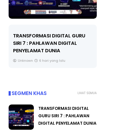
LIVE
MAJLIS ANUGERAH FFK
(FESTIVAL LENSA PENDIDIKAN -
🔴 [LI
FLeP) 2026
TAHUN 
#ALLIN
Unknown
7 hari yang lalu
Yu. Che
SEGMEN KHAS
LIHAT SEMUA
TRANSFORMASI DIGITAL
GURU SIRI 7 : PAHLAWAN
DIGITAL PENYELAMAT DUNIA