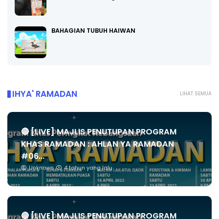
BAHAGIAN TUBUH HAIWAN
IHYA' RAMADAN
LIHAT SEMUA
🔴 [LIVE] MAJLIS PENUTUPAN PROGRAM
KHAS RAMADAN : AHLAN YA RAMADAN
#06...
Unknown
4 tahun yang lalu
🔴 [LIVE] MAJLIS PENUTUPAN PROGRAM