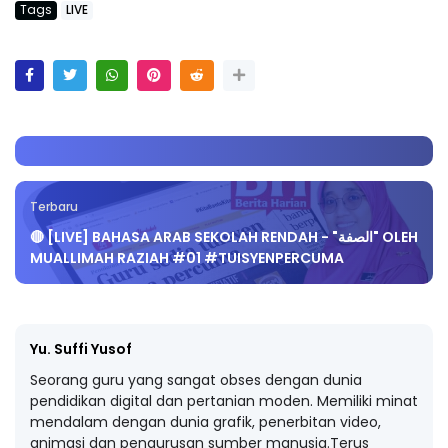
Tags
LIVE
Terbaru
🔴 [LIVE] BAHASA ARAB SEKOLAH RENDAH - "الصفة" OLEH
MUALLIMAH RAZIAH #01 #TUISYENPERCUMA
Yu. Suffi Yusof
Seorang guru yang sangat obses dengan dunia
pendidikan digital dan pertanian moden. Memiliki minat
mendalam dengan dunia grafik, penerbitan video,
animasi dan pengurusan sumber manusia.Terus