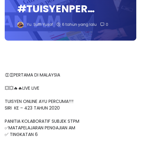
#TUISYENPER…
Yu. Suffi Yusof
6 tahun yang lalu
0
👏👏PERTAMA DI MALAYSIA
💥💥🔥🔥LIVE LIVE
TUISYEN ONLINE AYU PERCUMA‼️‼️
SIRI KE – 423 TAHUN 2020
PANITIA KOLABORATIF SUBJEK STPM
✅MATAPELAJARAN PENGAJIAN AM
✅ TINGKATAN 6