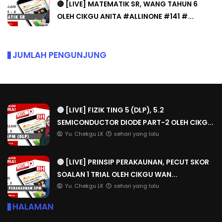
🔴 [LIVE] MATEMATIK SR, WANG TAHUN 6
OLEH CIKGU ANITA #ALLINONE #141 #...
JUMLAH PENGUNJUNG
🔴 [LIVE] FIZIK TING 5 (DLP), 5.2
SEMICONDUCTOR DIODE PART-2 OLEH CIKG...
Yu. Chekgu LK
sehari yang lalu
🔴 [LIVE] PRINSIP PERAKAUNAN, PECUT SKOR
SOALAN 1 TRIAL OLEH CIKGU WAN...
Yu. Chekgu LK
sehari yang lalu
HALAMAN