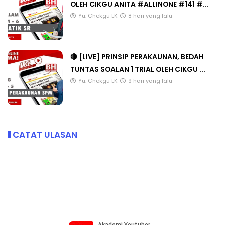
OLEH CIKGU ANITA #ALLINONE #141 #...
Yu. Chekgu LK
8 hari yang lalu
🔴 [LIVE] PRINSIP PERAKAUNAN, BEDAH
TUNTAS SOALAN 1 TRIAL OLEH CIKGU ...
Yu. Chekgu LK
9 hari yang lalu
CATAT ULASAN