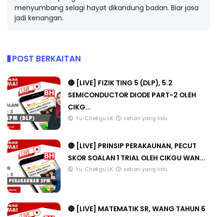
menyumbang selagi hayat dikandung badan. Biar jasa
jadi kenangan.
POST BERKAITAN
🔴 [LIVE] FIZIK TING 5 (DLP), 5.2
SEMICONDUCTOR DIODE PART-2 OLEH
CIKG...
Yu. Chekgu LK
sehari yang lalu
🔴 [LIVE] PRINSIP PERAKAUNAN, PECUT
SKOR SOALAN 1 TRIAL OLEH CIKGU WAN...
Yu. Chekgu LK
sehari yang lalu
🔴 [LIVE] MATEMATIK SR, WANG TAHUN 6