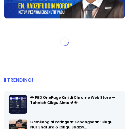
TRENDING!
🌟 PBD OnePage Kini di Chrome Web Store —
Tahniah Cikgu Aiman! 🌟
Gemilang di Peringkat Kebangsaan: Cikgu
Nur Shafura & Cikgu Shazw…