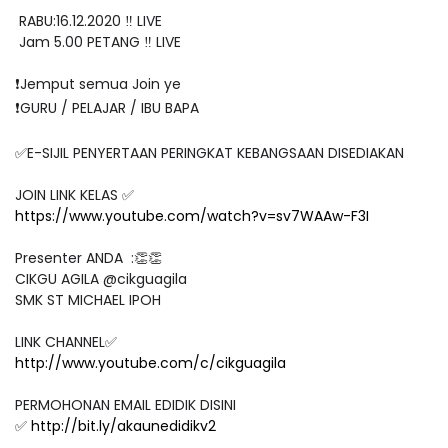
RABU:16.12.2020 ‼️ LIVE
Jam 5.00 PETANG ‼️ LIVE
❗️Jemput semua Join ye
❗️GURU / PELAJAR / IBU BAPA
✅E-SIJIL PENYERTAAN PERINGKAT KEBANGSAAN DISEDIAKAN
JOIN LINK KELAS ✅
https://www.youtube.com/watch?v=sv7WAAw-F3I
Presenter ANDA :👏👏
CIKGU AGILA @cikguagila
SMK ST MICHAEL IPOH
LINK CHANNEL✅
http://www.youtube.com/c/cikguagila
PERMOHONAN EMAIL EDIDIK DISINI
✅
http://bit.ly/akaunedidikv2