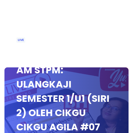
LIVE
🔴[LIVE] PENGAJIAN
AM STPM:
ULANGKAJI
SEMESTER 1/U1 (SIRI
2) OLEH CIKGU
CIKGU AGILA #07