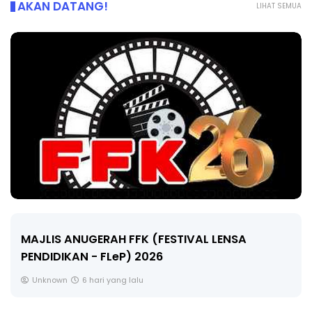
AKAN DATANG!
LIHAT SEMUA
LIVE
🔴 [LIVE] MATEMATIK SR, WANG TAHUN 6 OL
CIKGU ANITA #ALLINONE #141 #...
Yu. Chekgu LK
8 hari yang lalu