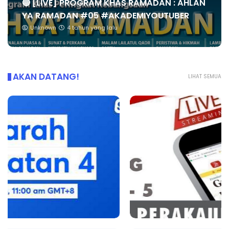
🔴 [LIVE] PROGRAM KHAS RAMADAN : AHLAN
YA RAMADAN #05 #AKADEMIYOUTUBER
Unknown
4 tahun yang lalu
AKAN DATANG!
LIHAT SEMUA