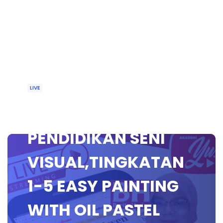
LIVE
🔴 [LIVE]
PENDIDIKAN SENI
VISUAL,TINGKATAN
1-5 EASY PAINTING
WITH OIL PASTEL