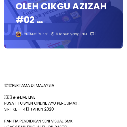
OLEH CIKGU AZIZAH
#02 …
Yu. Suffi Yusof
6 tahun yang lalu
1
👏👏PERTAMA DI MALAYSIA
💥💥🔥🔥LIVE LIVE
PUSAT TUISYEN ONLINE AYU PERCUMA‼️‼️
SIRI KE – 413 TAHUN 2020
PANITIA PENDIDIKAN SENI VISUAL SMK