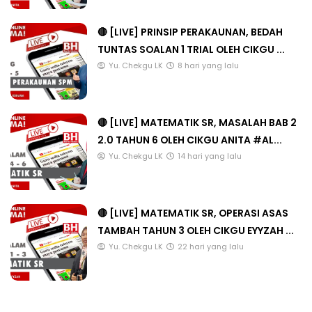
🔴 [LIVE] PRINSIP PERAKAUNAN, BEDAH
TUNTAS SOALAN 1 TRIAL OLEH CIKGU ...
Yu. Chekgu LK
8 hari yang lalu
🔴 [LIVE] MATEMATIK SR, MASALAH BAB 2
2.0 TAHUN 6 OLEH CIKGU ANITA #AL...
Yu. Chekgu LK
14 hari yang lalu
🔴 [LIVE] MATEMATIK SR, OPERASI ASAS
TAMBAH TAHUN 3 OLEH CIKGU EYYZAH ...
Yu. Chekgu LK
22 hari yang lalu