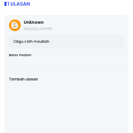
1 ULASAN
Unknown
15/12/20, 1:02 PTG
Cikgu x blh msuklah
Balas
Padam
Tambah ulasan