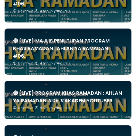
#06...
Unknown
4 tahun yang lalu
🔴 [LIVE] MAJLIS PENUTUPAN PROGRAM
KHAS RAMADAN : AHLAN YA RAMADAN
#06...
Unknown
4 tahun yang lalu
🔴 [LIVE] PROGRAM KHAS RAMADAN : AHLAN
YA RAMADAN #05 #AKADEMIYOUTUBER
Unknown
4 tahun yang lalu