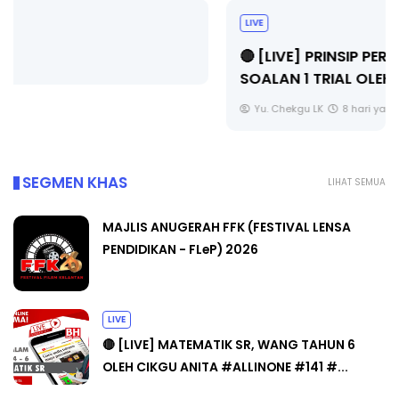
LIVE
🔴 [LIVE] PRINSIP PERAKAUNAN, BEDAH TUNTAS
SOALAN 1 TRIAL OLEH CIKGU ...
Yu. Chekgu LK
8 hari yang lalu
SEGMEN KHAS
LIHAT SEMUA
MAJLIS ANUGERAH FFK (FESTIVAL LENSA
PENDIDIKAN - FLeP) 2026
LIVE
🔴 [LIVE] MATEMATIK SR, WANG TAHUN 6
OLEH CIKGU ANITA #ALLINONE #141 #...