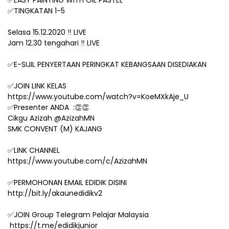
✅EASY PAINTING WITH OIL PASTEL
✅TINGKATAN 1-5
Selasa 15.12.2020 ‼️ LIVE
Jam 12.30 tengahari ‼️ LIVE
✅E-SIJIL PENYERTAAN PERINGKAT KEBANGSAAN DISEDIAKAN
✅JOIN LINK KELAS
https://www.youtube.com/watch?v=KoeMXkAje_U
✅Presenter ANDA :👏👏
Cikgu Azizah @AzizahMN
SMK CONVENT (M) KAJANG
✅LINK CHANNEL
https://www.youtube.com/c/AzizahMN
✅PERMOHONAN EMAIL EDIDIK DISINI
http://bit.ly/akaunedidikv2
✅JOIN Group Telegram Pelajar Malaysia
https://t.me/edidikjunior