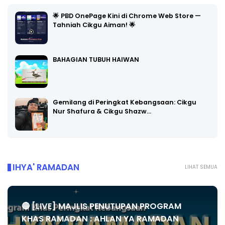
🌟 PBD OnePage Kini di Chrome Web Store —
Tahniah Cikgu Aiman! 🌟
BAHAGIAN TUBUH HAIWAN
Gemilang di Peringkat Kebangsaan: Cikgu
Nur Shafura & Cikgu Shazw…
IHYA' RAMADAN
LIHAT SEMUA
🔴 [LIVE] MAJLIS PENUTUPAN PROGRAM
KHAS RAMADAN : AHLAN YA RAMADAN