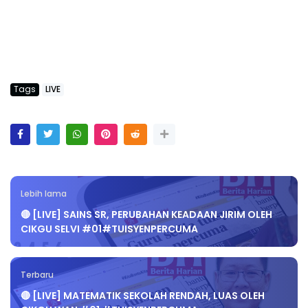
Tags
LIVE
Lebih lama
🔴 [LIVE] SAINS SR, PERUBAHAN KEADAAN JIRIM OLEH
CIKGU SELVI #01#TUISYENPERCUMA
Terbaru
🔴 [LIVE] MATEMATIK SEKOLAH RENDAH, LUAS OLEH