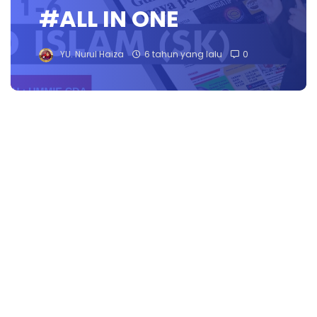
#ALL IN ONE
YU. Nurul Haiza
6 tahun yang lalu
0