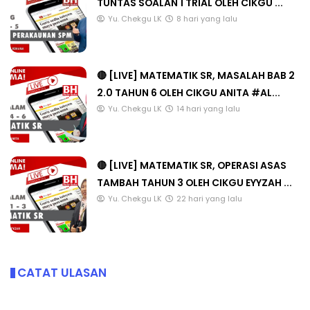
TUNTAS SOALAN 1 TRIAL OLEH CIKGU ...
Yu. Chekgu LK
8 hari yang lalu
🔴 [LIVE] MATEMATIK SR, MASALAH BAB 2
2.0 TAHUN 6 OLEH CIKGU ANITA #AL...
Yu. Chekgu LK
14 hari yang lalu
🔴 [LIVE] MATEMATIK SR, OPERASI ASAS
TAMBAH TAHUN 3 OLEH CIKGU EYYZAH ...
Yu. Chekgu LK
22 hari yang lalu
CATAT ULASAN