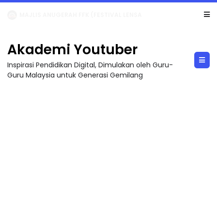
LIVE
🔴 [LIVE] MATEMATIK SR, WANG TAHUN 6 OLEH CIKGU ANITA #ALLINONE #141 #...
Akademi Youtuber
Inspirasi Pendidikan Digital, Dimulakan oleh Guru-
Guru Malaysia untuk Generasi Gemilang