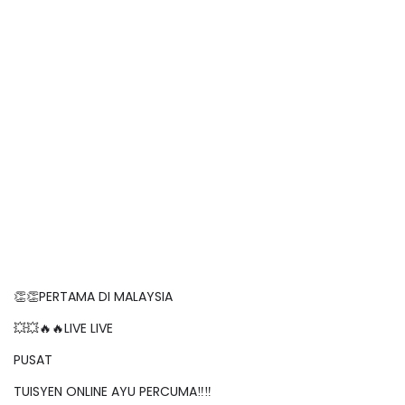
👏👏PERTAMA DI MALAYSIA
💥💥🔥🔥LIVE LIVE
PUSAT
TUISYEN ONLINE AYU PERCUMA‼️‼️