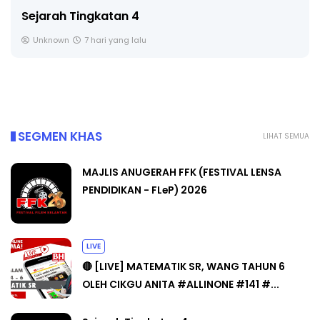
LIVE
🔴 [LIVE] PRINSIP PERAKAUNAN, BEDAH TUNTAS
SOALAN 1 TRIAL OLEH CIKGU ...
Yu. Chekgu LK
8 hari yang lalu
SEGMEN KHAS
LIHAT SEMUA
MAJLIS ANUGERAH FFK (FESTIVAL LENSA
PENDIDIKAN - FLeP) 2026
LIVE
🔴 [LIVE] MATEMATIK SR, WANG TAHUN 6
OLEH CIKGU ANITA #ALLINONE #141 #...