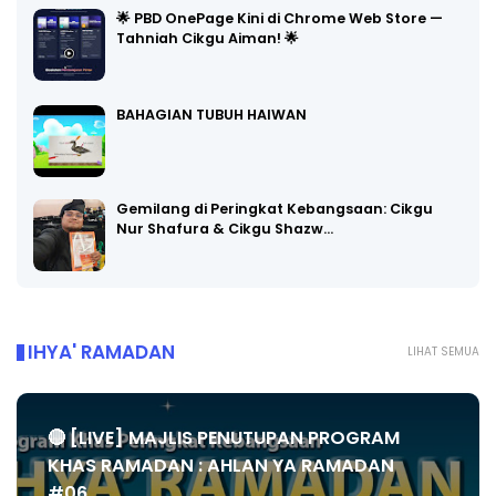
🌟 PBD OnePage Kini di Chrome Web Store —
Tahniah Cikgu Aiman! 🌟
BAHAGIAN TUBUH HAIWAN
Gemilang di Peringkat Kebangsaan: Cikgu
Nur Shafura & Cikgu Shazw…
IHYA' RAMADAN
LIHAT SEMUA
🔴 [LIVE] MAJLIS PENUTUPAN PROGRAM
KHAS RAMADAN : AHLAN YA RAMADAN
#06...