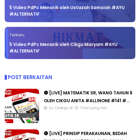
5 Video PdPc Menarik oleh Ustazah Samsiah #AYU
#ALTERNATIF
Terbaru
5 Video PdPc Menarik oleh Cikgu Maryam #AYU
#ALTERNATIF
POST BERKAITAN
🔴 [LIVE] MATEMATIK SR, WANG TAHUN 6
OLEH CIKGU ANITA #ALLINONE #141 #...
Yu. Chekgu LK
7 hari yang lalu
🔴 [LIVE] PRINSIP PERAKAUNAN, BEDAH