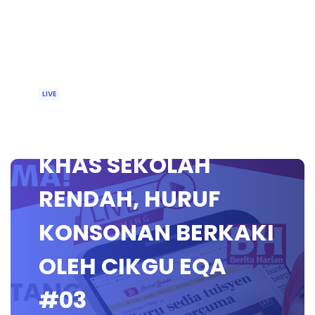
LIVE
🔴 [LIVE] PEMULIHAN
KHAS SEKOLAH
RENDAH, HURUF
KONSONAN BERKAKI
OLEH CIKGU EQA
#03