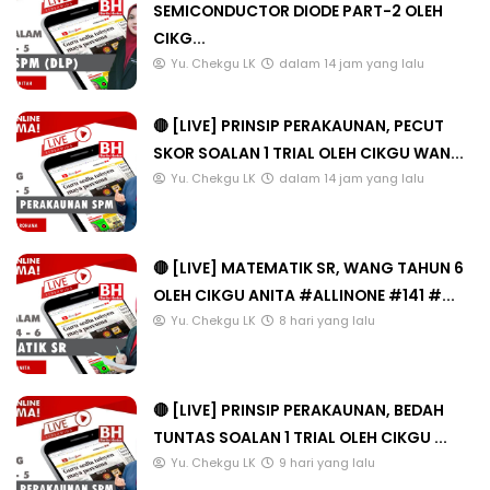
SEMICONDUCTOR DIODE PART-2 OLEH
CIKG...
Yu. Chekgu LK
dalam 14 jam yang lalu
🔴 [LIVE] PRINSIP PERAKAUNAN, PECUT
SKOR SOALAN 1 TRIAL OLEH CIKGU WAN...
Yu. Chekgu LK
dalam 14 jam yang lalu
🔴 [LIVE] MATEMATIK SR, WANG TAHUN 6
OLEH CIKGU ANITA #ALLINONE #141 #...
Yu. Chekgu LK
8 hari yang lalu
🔴 [LIVE] PRINSIP PERAKAUNAN, BEDAH
TUNTAS SOALAN 1 TRIAL OLEH CIKGU ...
Yu. Chekgu LK
9 hari yang lalu