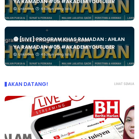
YA RAMADAN #05 #AKADEMIYOUTUBER
Unknown
4 tahun yang lalu
🔴 [LIVE] PROGRAM KHAS RAMADAN : AHLAN
YA RAMADAN #05 #AKADEMIYOUTUBER
Unknown
4 tahun yang lalu
AKAN DATANG!
LIHAT SEMUA