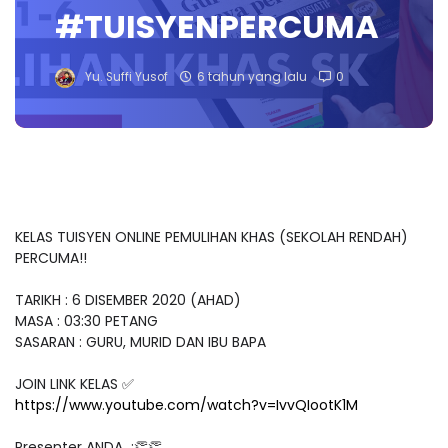
#TUISYENPERCUMA
Yu. Suffi Yusof
6 tahun yang lalu
0
KELAS TUISYEN ONLINE PEMULIHAN KHAS (SEKOLAH RENDAH)
PERCUMA!!
TARIKH : 6 DISEMBER 2020 (AHAD)
MASA : 03:30 PETANG
SASARAN : GURU, MURID DAN IBU BAPA
JOIN LINK KELAS ✅
https://www.youtube.com/watch?v=IvvQIootK1M
Presenter ANDA :👏👏