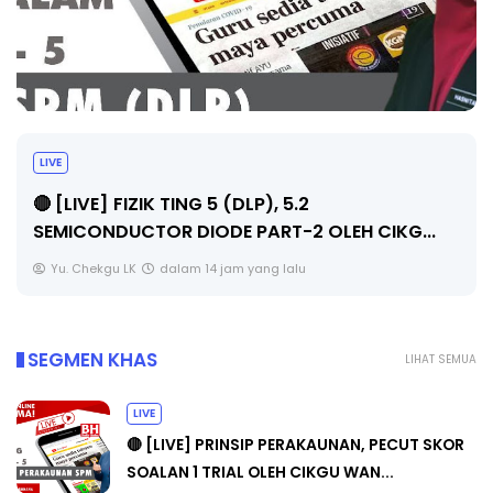
LIVE
🔴 [LIVE] PRINSIP PERAKAUNAN, PECUT S
KG...
SOALAN 1 TRIAL OLEH CIKGU WAN...
Yu. Chekgu LK
dalam 14 jam yang lalu
SEGMEN KHAS
LIHAT SEMUA
LIVE
🔴 [LIVE] PRINSIP PERAKAUNAN, PECUT SKOR
SOALAN 1 TRIAL OLEH CIKGU WAN...