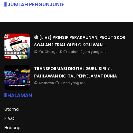
JUMLAH PENGUNJUNG
🔴 [LIVE] PRINSIP PERAKAUNAN, PECUT SKOR
SOALAN 1 TRIAL OLEH CIKGU WAN...
Yu. Chekgu LK
dalam 9 jam yang lalu
TRANSFORMASI DIGITAL GURU SIRI 7 :
PAHLAWAN DIGITAL PENYELAMAT DUNIA
Unknown
4 hari yang lalu
HALAMAN
Utama
F.A.Q
Hubungi