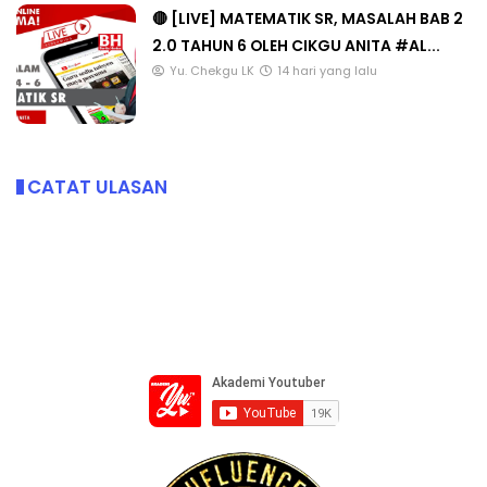
🔴 [LIVE] MATEMATIK SR, MASALAH BAB 2
2.0 TAHUN 6 OLEH CIKGU ANITA #AL...
Yu. Chekgu LK
14 hari yang lalu
CATAT ULASAN