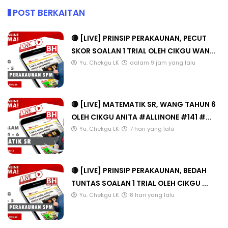
POST BERKAITAN
🔴 [LIVE] PRINSIP PERAKAUNAN, PECUT
SKOR SOALAN 1 TRIAL OLEH CIKGU WAN...
Yu. Chekgu LK
dalam 9 jam yang lalu
🔴 [LIVE] MATEMATIK SR, WANG TAHUN 6
OLEH CIKGU ANITA #ALLINONE #141 #...
Yu. Chekgu LK
7 hari yang lalu
🔴 [LIVE] PRINSIP PERAKAUNAN, BEDAH
TUNTAS SOALAN 1 TRIAL OLEH CIKGU ...
Yu. Chekgu LK
8 hari yang lalu