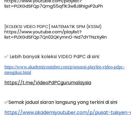
https://www.youtube.com/playlist?
list=PLlXGdSFQp7Qmg55qf1K3w8JBhigvP2uPh
https://www.youtube.com/playlist?
list=PLlXGdSFQp7Qn02QKymnO-Nd7dYTNzXyRn
✅ Lebih banyak koleksi VIDEO PdPC di sini:
https://www.akademiyoutuber.com/p/senarai-playlist-video-pdpc-
mengikut.html
https://t.me/VideoPdPCgurumalaysia
✅Semak jadual siaran langsung yang terkini di sini
https://www.akademiyoutuber.com/p/pusat-tuisyen-