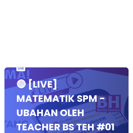
LIVE
🔴 [LIVE]
MATEMATIK SPM -
UBAHAN OLEH
TEACHER BS TEH #01