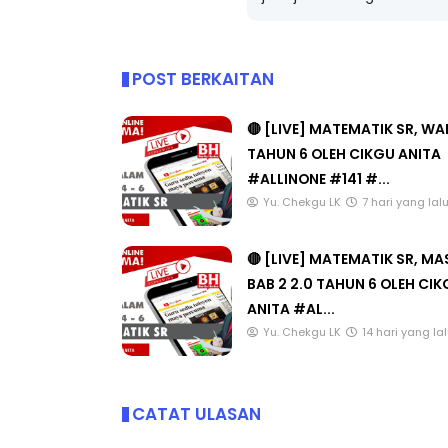
POST BERKAITAN
🔴 [LIVE] MATEMATIK SR, W
TAHUN 6 OLEH CIKGU ANITA
#ALLINONE #141 #...
Yu. Chekgu LK
7 hari yang lal
🔴 [LIVE] MATEMATIK SR, M
BAB 2 2.0 TAHUN 6 OLEH CI
ANITA #AL...
Yu. Chekgu LK
14 hari yang la
CATAT ULASAN