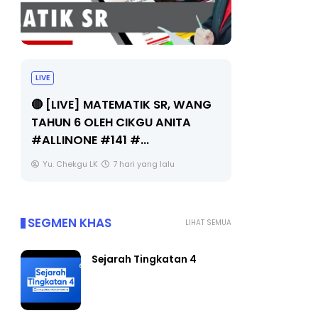
LIVE
Sejarah Ti
🔴 [LIVE] MATEMATIK SR, WANG
Unknown
TAHUN 6 OLEH CIKGU ANITA
#ALLINONE #141 #...
Yu. Chekgu LK
7 hari yang lalu
SEGMEN KHAS
LIHAT SEMUA
Sejarah Tingkatan 4