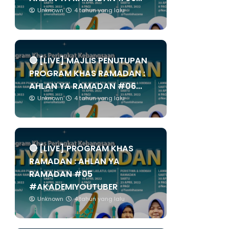
Unknown
4 tahun yang lalu
🔴 [LIVE] MAJLIS PENUTUPAN
PROGRAM KHAS RAMADAN :
AHLAN YA RAMADAN #06...
Unknown
4 tahun yang lalu
🔴 [LIVE] PROGRAM KHAS
RAMADAN : AHLAN YA
RAMADAN #05
#AKADEMIYOUTUBER
Unknown
4 tahun yang lalu