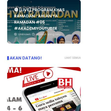
🔴 [LIVE] PROGRAM KHAS
RAMADAN : AHLAN YA
RAMADAN #05
#AKADEMIYOUTUBER
Unknown
4 tahun yang lalu
AKAN DATANG!
LIHAT SEMUA