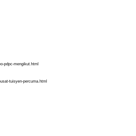
deo-pdpc-mengikut.html
pusat-tuisyen-percuma.html