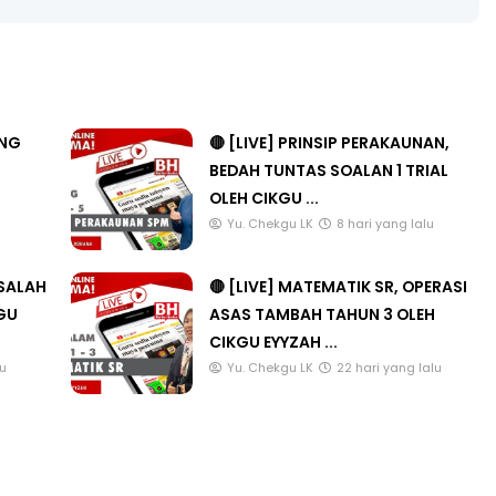
ANG
🔴 [LIVE] PRINSIP PERAKAUNAN,
BEDAH TUNTAS SOALAN 1 TRIAL
OLEH CIKGU ...
u
Yu. Chekgu LK
8 hari yang lalu
ASALAH
🔴 [LIVE] MATEMATIK SR, OPERASI
KGU
ASAS TAMBAH TAHUN 3 OLEH
CIKGU EYYZAH ...
lu
Yu. Chekgu LK
22 hari yang lalu