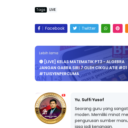
Tags
LIVE
Facebook
Twitter
Lebih lama
🔴 [LIVE] KELAS MATEMATIK PT3 - ALGEBRA
JANGAN GABRA SIRI 7 OLEH CIKGU ATIE #01
#TUISYENPERCUMA
Yu. Suffi Yusof
Seorang guru yang sangat 
moden. Memiliki minat me
pengurusan sumber manus
jasa jadi kenangan.