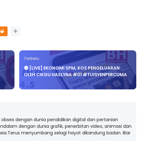
Terbaru
🔴 [LIVE] EKONOMI SPM, KOS PENGELUARAN
OLEH CIKGU HASLYNA #01 #TUISYENPERCUMA
obses dengan dunia pendidikan digital dan pertanian
ndalam dengan dunia grafik, penerbitan video, animasi dan
ia.Terus menyumbang selagi hayat dikandung badan. Biar