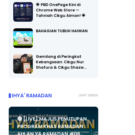
Chrome Web Store —
Tahniah Cikgu Aiman! 🌟
BAHAGIAN TUBUH HAIWAN
Gemilang di Peringkat
Kebangsaan: Cikgu Nur
Shafura & Cikgu Shazw…
IHYA' RAMADAN
LIHAT SEMUA
🔴 [LIVE] MAJLIS PENUTUPAN
PROGRAM KHAS RAMADAN :
AHLAN YA RAMADAN #06...