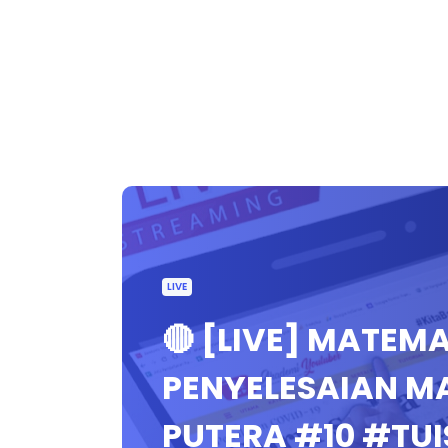
LIVE
🔴 [LIVE] MATEM
PENYELESAIAN M
PUTERA #10 #TU