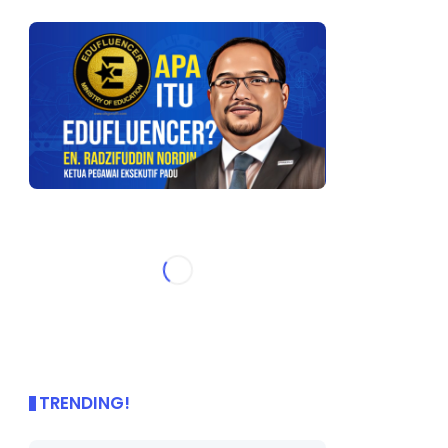
TRENDING!
🌟 PBD OnePage Kini di