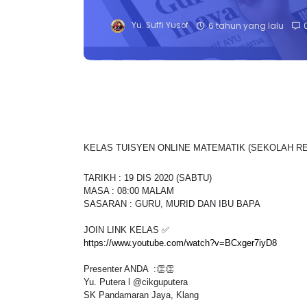
Yu. Suffi Yusof
6 tahun yang lalu
KELAS TUISYEN ONLINE MATEMATIK (SEKOLAH R
TARIKH : 19 DIS 2020 (SABTU)
MASA : 08:00 MALAM
SASARAN : GURU, MURID DAN IBU BAPA
JOIN LINK KELAS ✅
https://www.youtube.com/watch?v=BCxger7iyD8
Presenter ANDA :👏👏
Yu. Putera l @cikguputera
SK Pandamaran Jaya, Klang