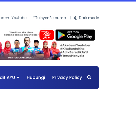
ademiYoutuber
#TuisyenPercuma
Dark mode
dit AYU
Hubungi
Privacy Policy