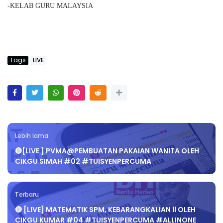
-KELAB GURU MALAYSIA
Tags
LIVE
Lebih lama
🔴[LIVE ] PVMA@PEMBUATAN PAKAIAN WANITA OLEH
CIKGU SIMAH #02 #TUISYENPERCUMA
Terbaru
🔴 [LIVE] MATEMATIK SPM, KEBARANGKALIAN ll OLEH
CIKGU KUMAR #04 #TUISYENPERCUMA #ALLINONE