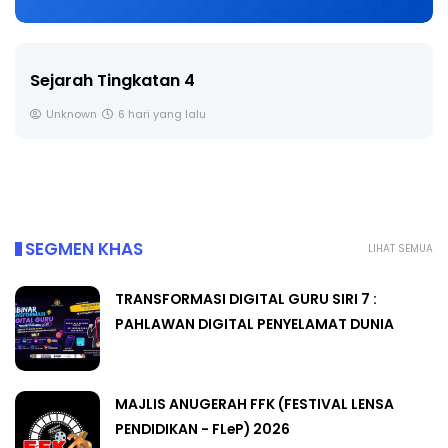
LIVE
🔴 [LIVE] PRINSIP PERAKAUNAN, BEDAH TUNTAS
SOALAN 1 TRIAL OLEH CIKGU ...
Yu. Chekgu LK
7 hari yang lalu
SEGMEN KHAS
LIHAT SEMUA
TRANSFORMASI DIGITAL GURU SIRI 7 :
PAHLAWAN DIGITAL PENYELAMAT DUNIA
MAJLIS ANUGERAH FFK (FESTIVAL LENSA
PENDIDIKAN - FLeP) 2026