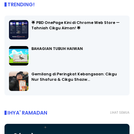
TRENDING!
🌟 PBD OnePage Kini di Chrome Web Store —
Tahniah Cikgu Aiman! 🌟
BAHAGIAN TUBUH HAIWAN
Gemilang di Peringkat Kebangsaan: Cikgu
Nur Shafura & Cikgu Shazw…
IHYA' RAMADAN
LIHAT SEMUA