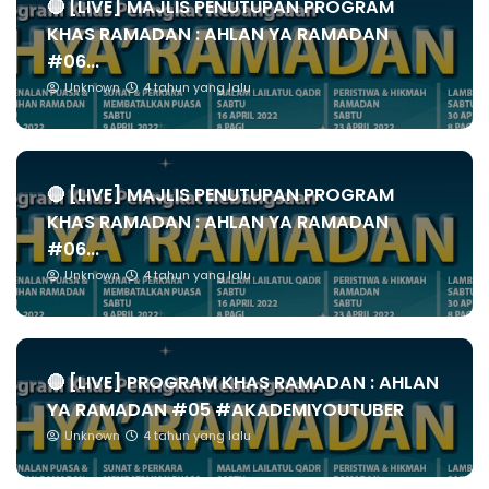
🔴 [LIVE] MAJLIS PENUTUPAN PROGRAM
KHAS RAMADAN : AHLAN YA RAMADAN
#06...
Unknown
4 tahun yang lalu
🔴 [LIVE] MAJLIS PENUTUPAN PROGRAM
KHAS RAMADAN : AHLAN YA RAMADAN
#06...
Unknown
4 tahun yang lalu
🔴 [LIVE] PROGRAM KHAS RAMADAN : AHLAN
YA RAMADAN #05 #AKADEMIYOUTUBER
Unknown
4 tahun yang lalu