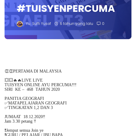
#TUISYENPERCUMA
Yu. Suffi Yusof
6 tahun yang lalu
0
👏👏PERTAMA DI MALAYSIA
💥💥🔥🔥LIVE LIVE
TUISYEN ONLINE AYU PERCUMA‼️‼️
SIRI KE – 468 TAHUN 2020
PANITIA GEOGRAFI
✅MATAPELAJARAN GEOGRAFI
✅TINGKATAN 1,2 DAN 3
JUMAAT 18.12.2020‼️
Jam 3.30 petang ‼️
❗️Jemput semua Join ye
❗️GURU / PELAJAR / IBU BAPA