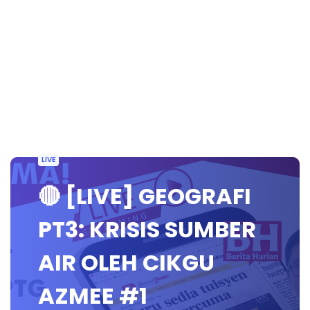
LIVE
🔴 [LIVE] GEOGRAFI
PT3: KRISIS SUMBER
AIR OLEH CIKGU
AZMEE #1