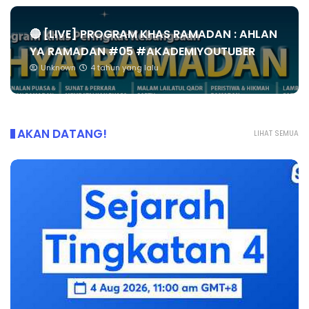
🔴 [LIVE] PROGRAM KHAS RAMADAN : AHLAN
YA RAMADAN #05 #AKADEMIYOUTUBER
Unknown
4 tahun yang lalu
AKAN DATANG!
LIHAT SEMUA