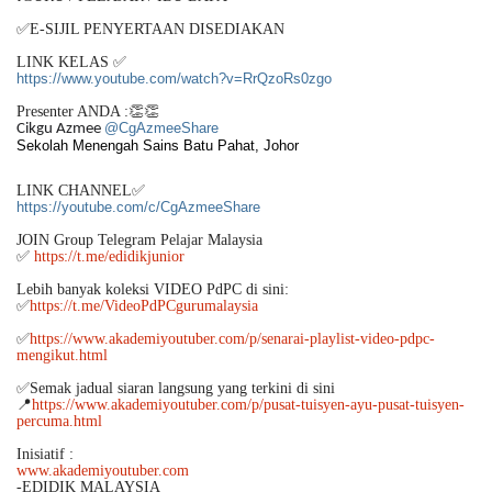
✅E-SIJIL PENYERTAAN DISEDIAKAN
LINK KELAS ✅
https://www.youtube.com/watch?v=RrQzoRs0zgo
Presenter ANDA :👏👏
@CgAzmeeShare
Cikgu Azmee
Sekolah Menengah Sains Batu Pahat, Johor
LINK CHANNEL✅
https://youtube.com/c/CgAzmeeShare
JOIN Group Telegram Pelajar Malaysia
✅
https://t.me/edidikjunior
Lebih banyak koleksi VIDEO PdPC di sini:
✅
https://t.me/VideoPdPCgurumalaysia
✅
https://www.akademiyoutuber.com/p/senarai-playlist-video-pdpc-
mengikut.html
✅Semak jadual siaran langsung yang terkini di sini
📍
https://www.akademiyoutuber.com/p/pusat-tuisyen-ayu-pusat-tuisyen-
percuma.html
Inisiatif :
www.akademiyoutuber.com
-EDIDIK MALAYSIA