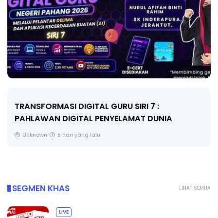
MAJLIS ANUGERAH FFK (FESTIVAL LENSA
PENDIDIKAN - FLeP) 2026
Unknown
6 hari yang lalu
SEGMEN KHAS
LIHAT SEMUA
LIVE