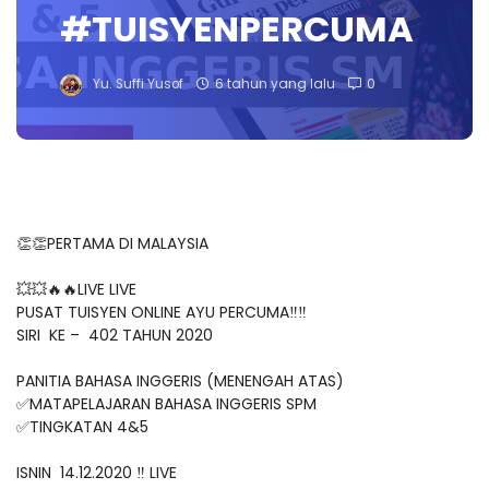
#TUISYENPERCUMA
Yu. Suffi Yusof
6 tahun yang lalu
0
👏👏PERTAMA DI MALAYSIA
💥💥🔥🔥LIVE LIVE
PUSAT TUISYEN ONLINE AYU PERCUMA‼️‼️
SIRI KE – 402 TAHUN 2020
PANITIA BAHASA INGGERIS (MENENGAH ATAS)
✅MATAPELAJARAN BAHASA INGGERIS SPM
✅TINGKATAN 4&5
ISNIN 14.12.2020 ‼️ LIVE