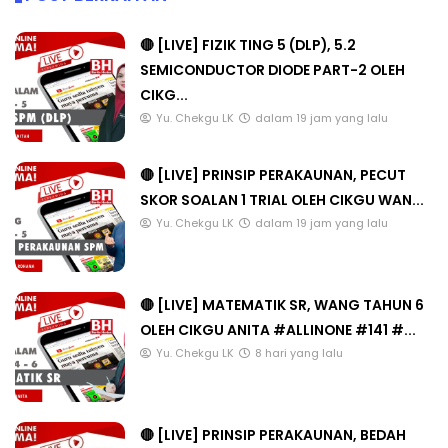
🔴 [LIVE] FIZIK TING 5 (DLP), 5.2
SEMICONDUCTOR DIODE PART-2 OLEH
CIKG...
Yu. Chekgu LK
dalam 19 jam yang lalu
🔴 [LIVE] PRINSIP PERAKAUNAN, PECUT
SKOR SOALAN 1 TRIAL OLEH CIKGU WAN...
Yu. Chekgu LK
dalam 19 jam yang lalu
🔴 [LIVE] MATEMATIK SR, WANG TAHUN 6
OLEH CIKGU ANITA #ALLINONE #141 #...
Yu. Chekgu LK
8 hari yang lalu
🔴 [LIVE] PRINSIP PERAKAUNAN, BEDAH