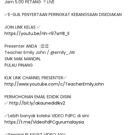
Jam 5.00 PETANG ‼️ LIVE
✅E-SIJIL PENYERTAAN PERINGKAT KEBANGSAAN DISEDIAKAN
JOIN LINK KELAS ✅
https://youtu.be/nh-r97wYB_E
Presenter ANDA :👏👏
Teacher Emily John / @emily_JW
SMK MAK MANDIN,
PULAU PINANG
KLIK LINK CHANNEL PRESENTER✅
http://www.youtube.com/c/TeacherEmilyJohn
PERMOHONAN EMAIL EDIDIK DISINI
✅
http://bit.ly/akaunedidikv2
✅Lebih banyak koleksi VIDEO PdPC di sini:
https://t.me/VideoPdPCgurumalaysia
✅Senarai PLAYLIST VIDEO AYU