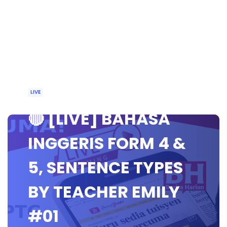
LIVE
🔴 [LIVE] BAHASA
INGGERIS FORM 4 &
5, SENTENCE TYPES
BY TEACHER EMILY
#01