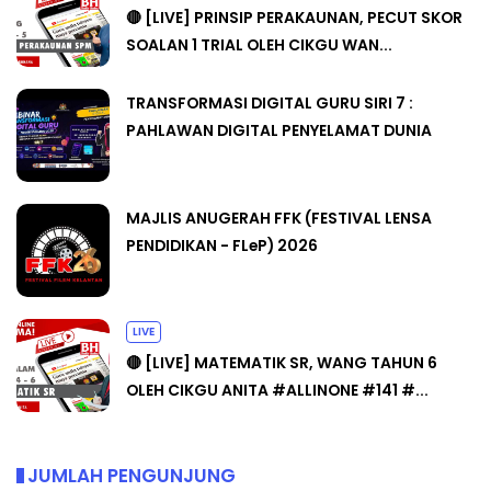
🔴 [LIVE] PRINSIP PERAKAUNAN, PECUT SKOR
SOALAN 1 TRIAL OLEH CIKGU WAN...
TRANSFORMASI DIGITAL GURU SIRI 7 :
PAHLAWAN DIGITAL PENYELAMAT DUNIA
MAJLIS ANUGERAH FFK (FESTIVAL LENSA
PENDIDIKAN - FLeP) 2026
LIVE
🔴 [LIVE] MATEMATIK SR, WANG TAHUN 6
OLEH CIKGU ANITA #ALLINONE #141 #...
JUMLAH PENGUNJUNG