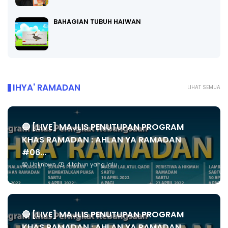
BAHAGIAN TUBUH HAIWAN
IHYA' RAMADAN
LIHAT SEMUA
🔴 [LIVE] MAJLIS PENUTUPAN PROGRAM
KHAS RAMADAN : AHLAN YA RAMADAN
#06...
Unknown
4 tahun yang lalu
🔴 [LIVE] MAJLIS PENUTUPAN PROGRAM
KHAS RAMADAN : AHLAN YA RAMADAN