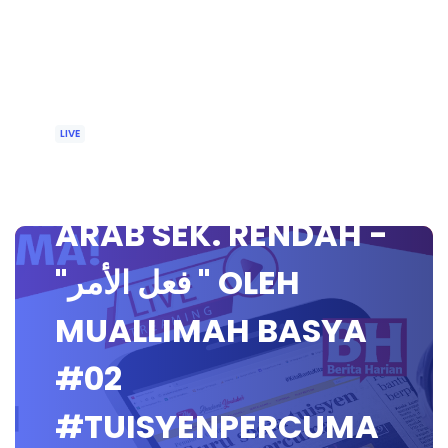
LIVE
🔴[LIVE] BAHASA
ARAB SEK. RENDAH -
"فعل الأمر " OLEH
MUALLIMAH BASYA
#02
#TUISYENPERCUMA