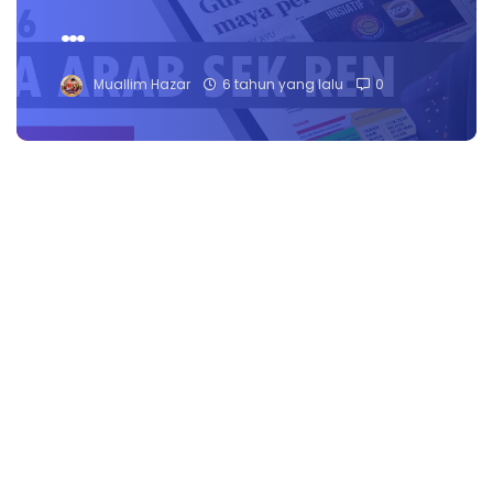
…
Muallim Hazar
6 tahun yang lalu
0