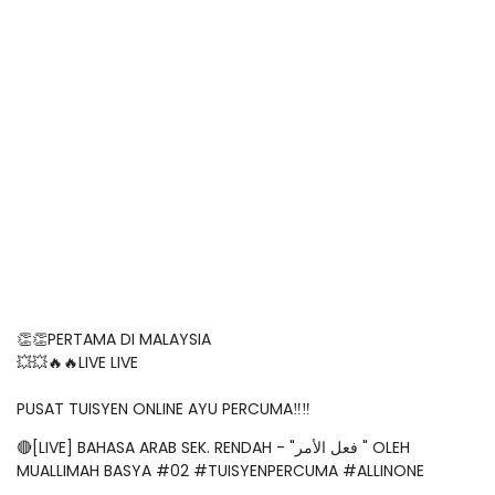
👏👏PERTAMA DI MALAYSIA
💥💥🔥🔥LIVE LIVE
PUSAT TUISYEN ONLINE AYU PERCUMA‼️‼️
🔴[LIVE] BAHASA ARAB SEK. RENDAH - "فعل الأمر " OLEH
MUALLIMAH BASYA #02 #TUISYENPERCUMA #ALLINONE