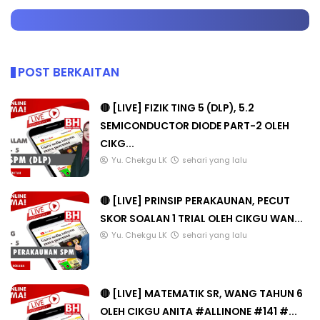
POST BERKAITAN
🔴 [LIVE] FIZIK TING 5 (DLP), 5.2
SEMICONDUCTOR DIODE PART-2 OLEH
CIKG...
Yu. Chekgu LK
sehari yang lalu
🔴 [LIVE] PRINSIP PERAKAUNAN, PECUT
SKOR SOALAN 1 TRIAL OLEH CIKGU WAN...
Yu. Chekgu LK
sehari yang lalu
🔴 [LIVE] MATEMATIK SR, WANG TAHUN 6
OLEH CIKGU ANITA #ALLINONE #141 #...