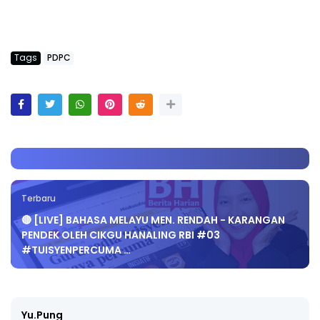
Tags
PDPC
Terbaru
🔴 [LIVE] BAHASA MELAYU MEN. RENDAH - KARANGAN
PENDEK OLEH CIKGU HANALING RBI #03
#TUISYENPERCUMA …
Yu.Pung