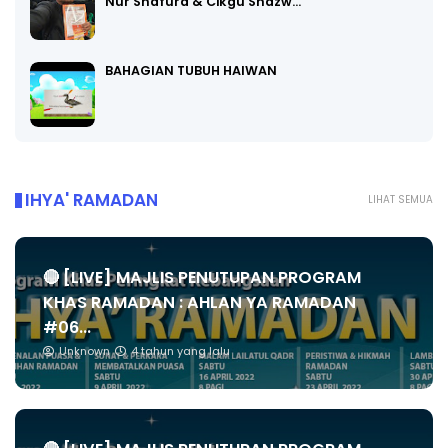
Nur Shafura & Cikgu Shazw…
BAHAGIAN TUBUH HAIWAN
IHYA' RAMADAN
LIHAT SEMUA
🔴 [LIVE] MAJLIS PENUTUPAN PROGRAM
KHAS RAMADAN : AHLAN YA RAMADAN
#06...
Unknown
4 tahun yang lalu