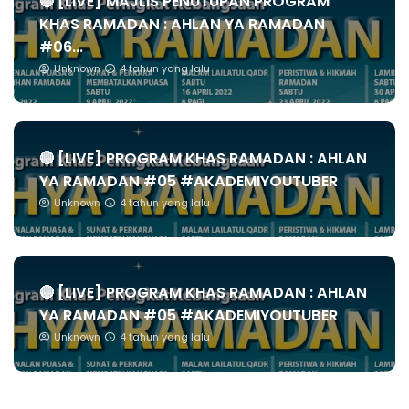
🔴 [LIVE] MAJLIS PENUTUPAN PROGRAM
KHAS RAMADAN : AHLAN YA RAMADAN
#06...
Unknown
4 tahun yang lalu
🔴 [LIVE] PROGRAM KHAS RAMADAN : AHLAN
YA RAMADAN #05 #AKADEMIYOUTUBER
Unknown
4 tahun yang lalu
🔴 [LIVE] PROGRAM KHAS RAMADAN : AHLAN
YA RAMADAN #05 #AKADEMIYOUTUBER
Unknown
4 tahun yang lalu