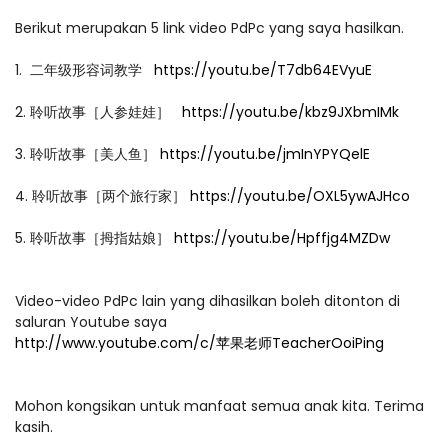
Berikut merupakan 5 link video PdPc yang saya hasilkan.
1. 二年级形容词教学
https://youtu.be/T7db64EVyuE
2. 聆听故事［人参娃娃］
https://youtu.be/kbz9JXbmIMk
3. 聆听故事［美人鱼］
https://youtu.be/jmInYPYQelE
4. 聆听故事［两个旅行家］
https://youtu.be/OXL5ywAJHco
5. 聆听故事［拇指姑娘］
https://youtu.be/Hpffjg4MZDw
Video-video PdPc lain yang dihasilkan boleh ditonton di
saluran Youtube saya
http://www.youtube.com/c/苹果老师TeacherOoiPing
Mohon kongsikan untuk manfaat semua anak kita. Terima
kasih.