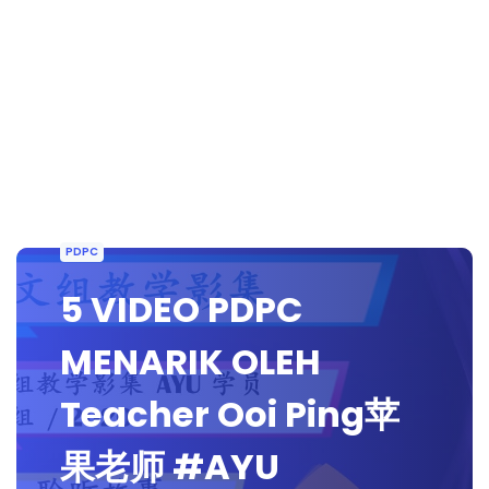
PDPC
5 VIDEO PDPC
MENARIK OLEH
Teacher Ooi Ping苹
果老师 #AYU