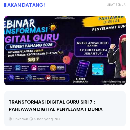
AKAN DATANG!
LIHAT SEMUA
MAJLIS ANUGERAH FFK (FESTIVAL LENSA
PENDIDIKAN - FLeP) 2026
Unknown
6 hari yang lalu