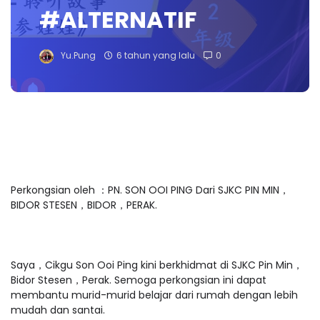
#ALTERNATIF
Yu.Pung
6 tahun yang lalu
0
Perkongsian oleh ：PN. SON OOI PING Dari SJKC PIN MIN，
BIDOR STESEN，BIDOR，PERAK.
Saya，Cikgu Son Ooi Ping kini berkhidmat di SJKC Pin Min，
Bidor Stesen，Perak. Semoga perkongsian ini dapat
membantu murid-murid belajar dari rumah dengan lebih
mudah dan santai.