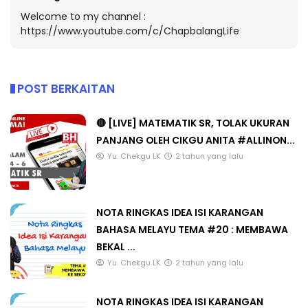
Welcome to my channel :
https://www.youtube.com/c/ChapbalangLife
POST BERKAITAN
🔴 [LIVE] MATEMATIK SR, TOLAK UKURAN
PANJANG OLEH CIKGU ANITA #ALLINON...
Yu. Chekgu LK
2 tahun yang lalu
NOTA RINGKAS IDEA ISI KARANGAN
BAHASA MELAYU TEMA #20 : MEMBAWA
BEKAL ...
Yu. Chekgu LK
2 tahun yang lalu
NOTA RINGKAS IDEA ISI KARANGAN