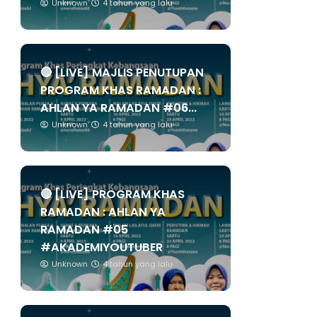
Unknown
4 tahun yang lalu
🔴 [LIVE] MAJLIS PENUTUPAN
PROGRAM KHAS RAMADAN :
AHLAN YA RAMADAN #06...
Unknown
4 tahun yang lalu
🔴 [LIVE] PROGRAM KHAS
RAMADAN : AHLAN YA
RAMADAN #05
#AKADEMIYOUTUBER
Unknown
4 tahun yang lalu