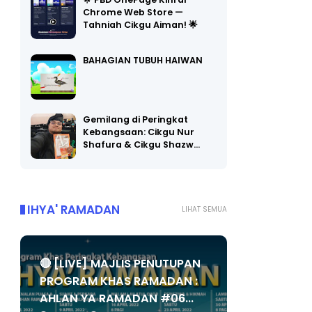
🌟 PBD OnePage Kini di
Chrome Web Store —
Tahniah Cikgu Aiman! 🌟
BAHAGIAN TUBUH HAIWAN
Gemilang di Peringkat
Kebangsaan: Cikgu Nur
Shafura & Cikgu Shazw…
IHYA' RAMADAN
LIHAT SEMUA
🔴 [LIVE] MAJLIS PENUTUPAN
PROGRAM KHAS RAMADAN :
AHLAN YA RAMADAN #06...