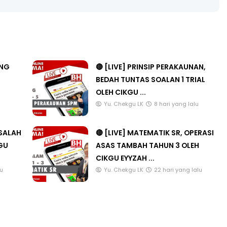
3 :
Sejarah Tingkatan 4
PRIMARY
ANG
🔴 [LIVE] PRINSIP PERAKAUNAN,
Unknown
7 hari yang lalu
DONESIA
BEDAH TUNTAS SOALAN 1 TRIAL
OLEH CIKGU ...
u
Yu. Chekgu LK
8 hari yang lalu
ang lalu
ASALAH
🔴 [LIVE] MATEMATIK SR, OPERASI
KGU
ASAS TAMBAH TAHUN 3 OLEH
CIKGU EYYZAH ...
lu
Yu. Chekgu LK
22 hari yang lalu