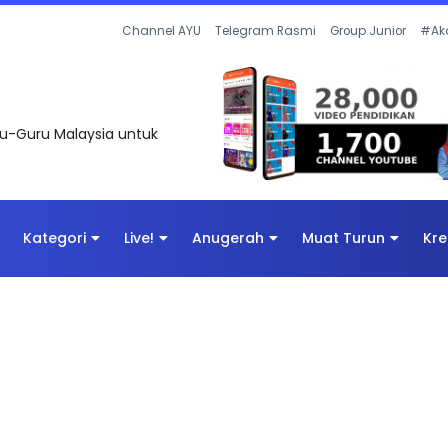
UNTAS SOALAN 1 TRIAL OLEH CIKGU ...
Channel AYU
Telegram Rasmi
Group Junior
#Ak
uru-Guru Malaysia untuk
Kategori
Live!
Anugerah
Muat Turun
Kre