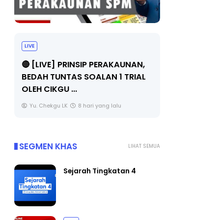
LIVE
BICARA PR
TIMBALAN
🔴 [LIVE] PRINSIP PERAKAUNAN,
PENDIDIKA
BEDAH TUNTAS SOALAN 1 TRIAL
OLEH CIKGU ...
Unknown
Yu. Chekgu LK
8 hari yang lalu
SEGMEN KHAS
LIHAT SEMUA
Sejarah Tingkatan 4