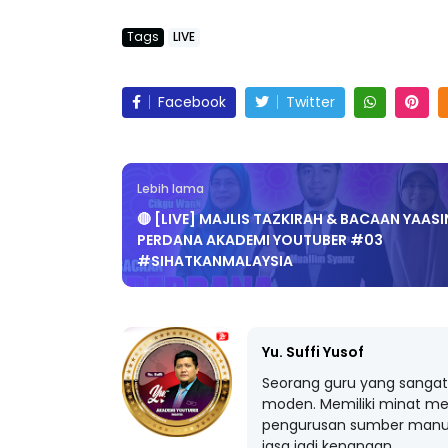
Tags
LIVE
Facebook
Twitter
Lebih lama
🔴 [LIVE] MAJLIS TAZKIRAH & BACAAN YAASI
PERDANA AKADEMI YOUTUBER #03
#SIHATKANMALAYSIA
Yu. Suffi Yusof
Seorang guru yang sangat 
moden. Memiliki minat me
pengurusan sumber manus