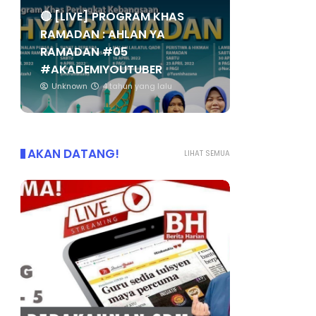
🔴 [LIVE] PROGRAM KHAS
RAMADAN : AHLAN YA
RAMADAN #05
#AKADEMIYOUTUBER
Unknown
4 tahun yang lalu
AKAN DATANG!
LIHAT SEMUA