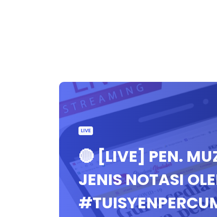
LIVE
🔴 [LIVE] PEN. M
JENIS NOTASI OL
#TUISYENPERCU