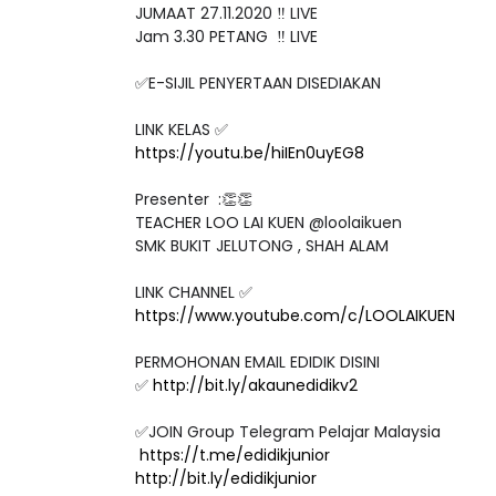
JUMAAT 27.11.2020 ‼️ LIVE
Jam 3.30 PETANG ‼️ LIVE
✅E-SIJIL PENYERTAAN DISEDIAKAN
LINK KELAS ✅
https://youtu.be/hiIEn0uyEG8
Presenter :👏👏
TEACHER LOO LAI KUEN @loolaikuen
SMK BUKIT JELUTONG , SHAH ALAM
LINK CHANNEL ✅
https://www.youtube.com/c/LOOLAIKUEN
PERMOHONAN EMAIL EDIDIK DISINI
✅
http://bit.ly/akaunedidikv2
✅JOIN Group Telegram Pelajar Malaysia
https://t.me/edidikjunior