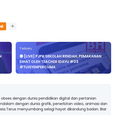
Terbaru
N
🔴 [LIVE] PJPK SEKOLAH RENDAH, PEMAKANAN
SIHAT OLEH TEACHER IDAYU #03
#TUISYENPERCUMA
obses dengan dunia pendidikan digital dan pertanian
ndalam dengan dunia grafik, penerbitan video, animasi dan
ia.Terus menyumbang selagi hayat dikandung badan. Biar