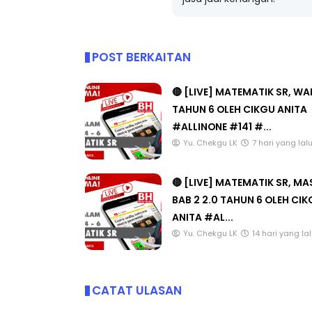
jasa jadi kenangan.
POST BERKAITAN
ICARA KORPORAT 3 : PROGRAM
KEYNOTE SPEAKER 
AKANAN SELAMAT DAN
TRANSFORMING 
🔴 [LIVE] MATEMATIK SR, W
ERKUALITI (AMALAN PER...
EDUCATION IN IN
TAHUN 6 OLEH CIKGU ANITA
THROUG...
#ALLINONE #141 #...
Unknown
10 hari yang lalu
Yu. Chekgu LK
7 hari yang lal
Unknown
10 hari y
🔴 [LIVE] MATEMATIK SR, M
BAB 2 2.0 TAHUN 6 OLEH CI
ANITA #AL...
Yu. Chekgu LK
14 hari yang la
CATAT ULASAN