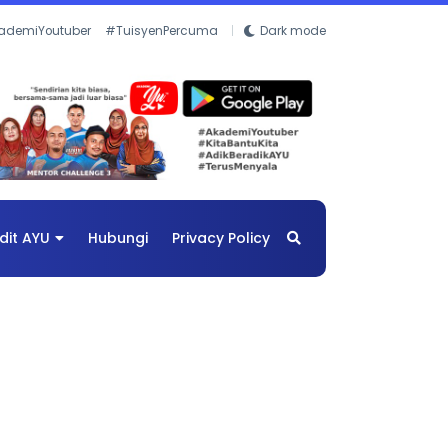
ademiYoutuber
#TuisyenPercuma
Dark mode
dit AYU
Hubungi
Privacy Policy