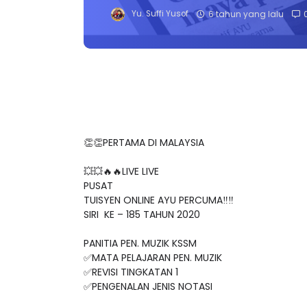
Yu. Suffi Yusof
6 tahun yang lalu
👏👏PERTAMA DI MALAYSIA
💥💥🔥🔥LIVE LIVE
PUSAT
TUISYEN ONLINE AYU PERCUMA‼️‼️
SIRI KE – 185 TAHUN 2020
PANITIA PEN. MUZIK KSSM
✅MATA PELAJARAN PEN. MUZIK
✅REVISI TINGKATAN 1
✅PENGENALAN JENIS NOTASI