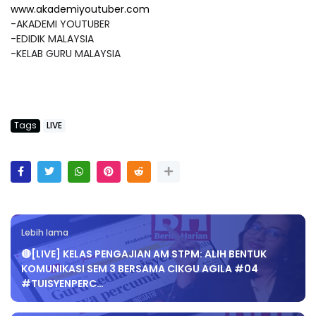
www.akademiyoutuber.com
-AKADEMI YOUTUBER
-EDIDIK MALAYSIA
-KELAB GURU MALAYSIA
Tags
LIVE
Lebih lama
🔴[LIVE] KELAS PENGAJIAN AM STPM: ALIH BENTUK
KOMUNIKASI SEM 3 BERSAMA CIKGU AGILA #04
#TUISYENPERC…