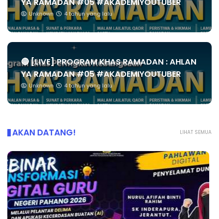
YA RAMADAN #05 #AKADEMIYOUTUBER
Unknown
4 tahun yang lalu
🔴 [LIVE] PROGRAM KHAS RAMADAN : AHLAN
YA RAMADAN #05 #AKADEMIYOUTUBER
Unknown
4 tahun yang lalu
AKAN DATANG!
LIHAT SEMUA