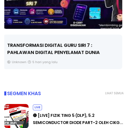
MAJLIS ANUGERAH FFK (FESTIVAL LENSA
PENDIDIKAN - FLeP) 2026
Unknown
6 hari yang lalu
SEGMEN KHAS
LIHAT SEMUA
LIVE
🔴 [LIVE] FIZIK TING 5 (DLP), 5.2
SEMICONDUCTOR DIODE PART-2 OLEH CIKG...