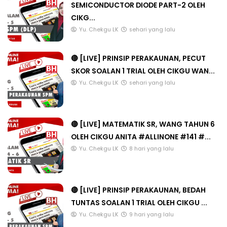
SEMICONDUCTOR DIODE PART-2 OLEH
CIKG...
Yu. Chekgu LK
sehari yang lalu
🔴 [LIVE] PRINSIP PERAKAUNAN, PECUT
SKOR SOALAN 1 TRIAL OLEH CIKGU WAN...
Yu. Chekgu LK
sehari yang lalu
🔴 [LIVE] MATEMATIK SR, WANG TAHUN 6
OLEH CIKGU ANITA #ALLINONE #141 #...
Yu. Chekgu LK
8 hari yang lalu
🔴 [LIVE] PRINSIP PERAKAUNAN, BEDAH
TUNTAS SOALAN 1 TRIAL OLEH CIKGU ...
Yu. Chekgu LK
9 hari yang lalu