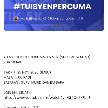
#TUISYENPERCUMA
Yu. Suffi Yusof
6 tahun yang lalu
0
KELAS TUISYEN ONLINE MATEMATIK (SEKOLAH RENDAH)
PERCUMA!!
TARIKH : 25 NOV 2020 (RABU)
MASA : 11:00 PAGI
SASARAN : GURU, MURID DAN IBU BAPA
JOIN LINK KELAS ✅
https://www.youtube.com/watch?v=HG9QK7XEb_E
Presenter ANDA :👏👏