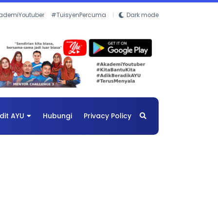
ademiYoutuber
#TuisyenPercuma
Dark mode
dit AYU
Hubungi
Privacy Policy