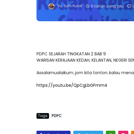
Yu. Suffi Yusof
6 tahun yang lalu
PDPC SEJARAH TINGKATAN 2 BAB 9
WARISAN KERAJAAN KEDAH, KELANTAN, NEGERI SEM
Assalamualaikum..jom kita tonton..kalau menari
https://youtu.be/QpCgLbGFmm4
Tags
PDPC