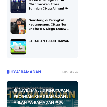
🌟 PBD OnePage Kini di
Chrome Web Store —
Tahniah Cikgu Aiman! 🌟
Gemilang di Peringkat
Kebangsaan: Cikgu Nur
Shafura & Cikgu Shazw…
BAHAGIAN TUBUH HAIWAN
IHYA' RAMADAN
LIHAT SEMUA
🔴 [LIVE] MAJLIS PENUTUPAN
PROGRAM KHAS RAMADAN :
AHLAN YA RAMADAN #06...