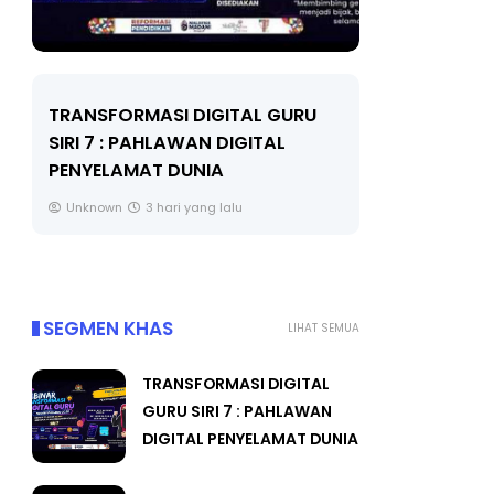
LIVE
MAJLIS ANUGERAH FFK
(FESTIVAL LENSA PENDIDIKAN -
🔴 [LIVE]
FLeP) 2026
TAHUN 6 O
#ALLINONE
Unknown
4 hari yang lalu
Yu. Chekgu 
SEGMEN KHAS
LIHAT SEMUA
TRANSFORMASI DIGITAL
GURU SIRI 7 : PAHLAWAN
DIGITAL PENYELAMAT DUNIA