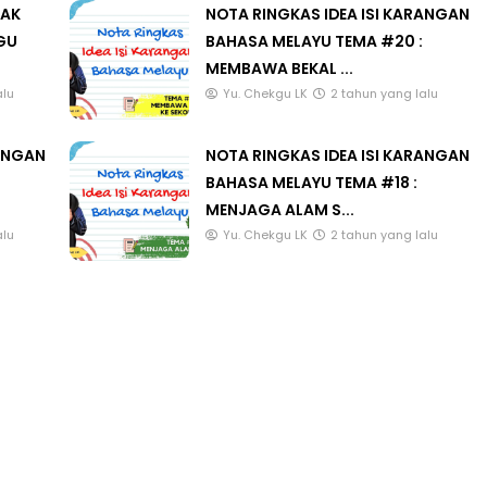
LAK
NOTA RINGKAS IDEA ISI KARANGAN
GU
BAHASA MELAYU TEMA #20 :
MEMBAWA BEKAL ...
alu
Yu. Chekgu LK
2 tahun yang lalu
RANGAN
NOTA RINGKAS IDEA ISI KARANGAN
BAHASA MELAYU TEMA #18 :
MENJAGA ALAM S...
alu
Yu. Chekgu LK
2 tahun yang lalu