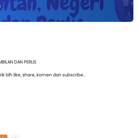
0
BILAN DAN PERLIS
k blh like, share, komen dan subscribe..