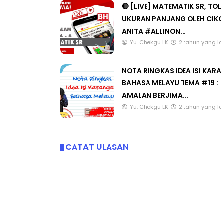
🔴 [LIVE] MATEMATIK SR, TO
UKURAN PANJANG OLEH CIK
ANITA #ALLINON...
Yu. Chekgu LK
2 tahun yang l
NOTA RINGKAS IDEA ISI KA
BAHASA MELAYU TEMA #19 :
AMALAN BERJIMA...
Yu. Chekgu LK
2 tahun yang l
CATAT ULASAN