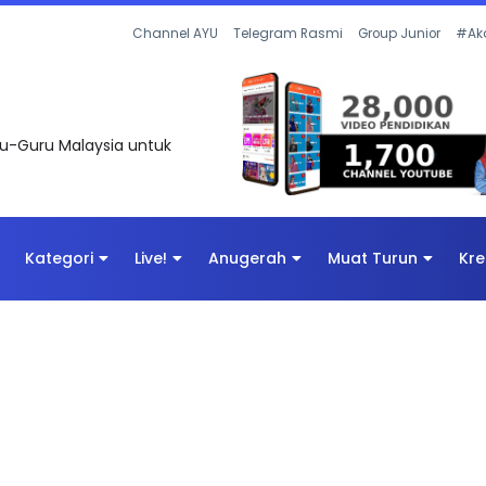
 OLEH CIKGU ANITA #ALLINONE #141 #...
Channel AYU
Telegram Rasmi
Group Junior
#Ak
uru-Guru Malaysia untuk
Kategori
Live!
Anugerah
Muat Turun
Kre