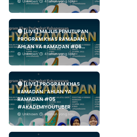
Unknown
4 tahun yang lalu
🔴 [LIVE] MAJLIS PENUTUPAN
PROGRAM KHAS RAMADAN :
AHLAN YA RAMADAN #06...
Unknown
4 tahun yang lalu
🔴 [LIVE] PROGRAM KHAS
RAMADAN : AHLAN YA
RAMADAN #05
#AKADEMIYOUTUBER
Unknown
4 tahun yang lalu