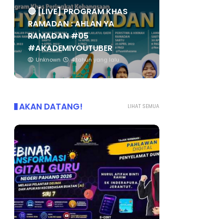
🔴 [LIVE] PROGRAM KHAS
RAMADAN : AHLAN YA
RAMADAN #05
#AKADEMIYOUTUBER
Unknown
4 tahun yang lalu
AKAN DATANG!
LIHAT SEMUA