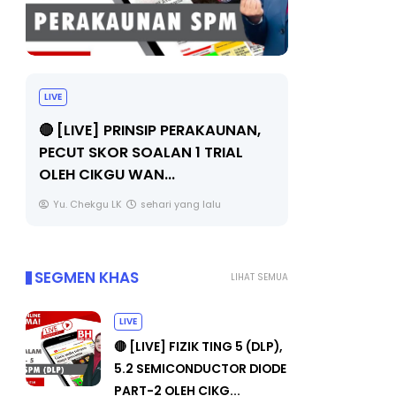
TRANSFORMASI DIGITAL GURU
MAJLIS 
SIRI 7 : PAHLAWAN DIGITAL
(FESTIV
PENYELAMAT DUNIA
FLeP) 2
Unknown
5 hari yang lalu
Unknown
SEGMEN KHAS
LIHAT SEMUA
LIVE
🔴 [LIVE] FIZIK TING 5 (DLP),
5.2 SEMICONDUCTOR DIODE
PART-2 OLEH CIKG...