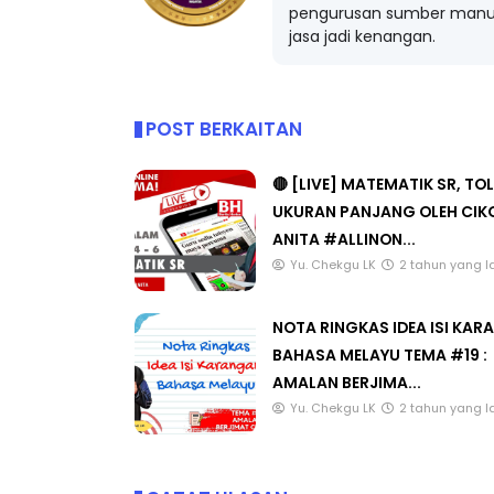
pengurusan sumber manus
jasa jadi kenangan.
POST BERKAITAN
🔴 [LIVE] MATEMATIK SR, TO
UKURAN PANJANG OLEH CIK
ANITA #ALLINON...
Yu. Chekgu LK
2 tahun yang l
NOTA RINGKAS IDEA ISI KA
BAHASA MELAYU TEMA #19 :
AMALAN BERJIMA...
Yu. Chekgu LK
2 tahun yang l