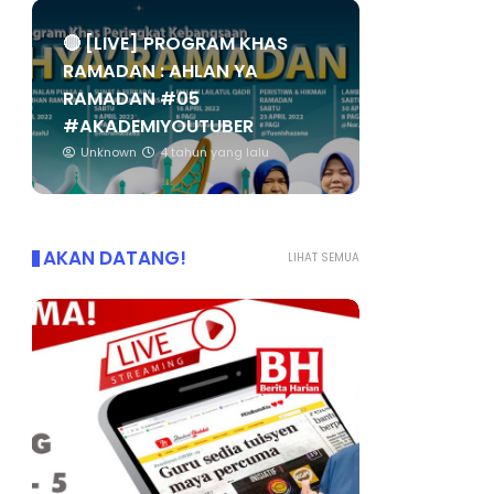
🔴 [LIVE] PROGRAM KHAS
RAMADAN : AHLAN YA
RAMADAN #05
#AKADEMIYOUTUBER
Unknown
4 tahun yang lalu
AKAN DATANG!
LIHAT SEMUA