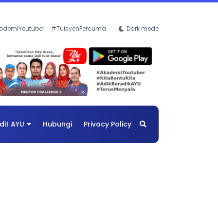
ademiYoutuber
#TuisyenPercuma
Dark mode
dit AYU
Hubungi
Privacy Policy