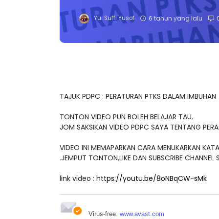
Yu. Suffi Yusof
6 tahun yang lalu
TAJUK PDPC : PERATURAN PTKS DALAM IMBUHAN
TONTON VIDEO PUN BOLEH BELAJAR TAU.
JOM SAKSIKAN VIDEO PDPC SAYA TENTANG PERA
VIDEO INI MEMAPARKAN CARA MENUKARKAN KATA 
.JEMPUT TONTON,LIKE DAN SUBSCRIBE CHANNEL 
link video :
https://youtu.be/8oNBqCW-sMk
Virus-free.
www.avast.com