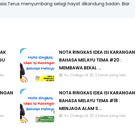
ia.Terus menyumbang selagi hayat dikandung badan. Biar
LAK
NOTA RINGKAS IDEA ISI KARANGAN
GU
BAHASA MELAYU TEMA #20 :
MEMBAWA BEKAL ...
alu
Yu. Chekgu LK
2 tahun yang lalu
RANGAN
NOTA RINGKAS IDEA ISI KARANGAN
BAHASA MELAYU TEMA #18 :
MENJAGA ALAM S...
alu
Yu. Chekgu LK
2 tahun yang lalu