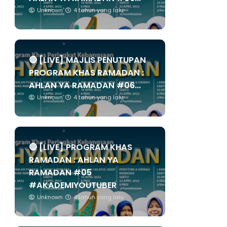
Unknown
4 tahun yang lalu
🔴 [LIVE] MAJLIS PENUTUPAN
PROGRAM KHAS RAMADAN :
AHLAN YA RAMADAN #06...
Unknown
4 tahun yang lalu
🔴 [LIVE] PROGRAM KHAS
RAMADAN : AHLAN YA
RAMADAN #05
#AKADEMIYOUTUBER
Unknown
4 tahun yang lalu