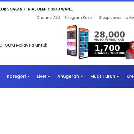
AN DIGITAL PENYELAMAT DUNIA
Channel AYU
Telegram Rasmi
Group Junior
#Ak
uru-Guru Malaysia untuk
Kategori
Live!
Anugerah
Muat Turun
Kre