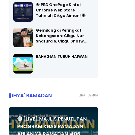
🌟 PBD OnePage Kini di
Chrome Web Store —
Tahniah Cikgu Aiman! 🌟
Gemilang di Peringkat
Kebangsaan: Cikgu Nur
Shafura & Cikgu Shazw…
BAHAGIAN TUBUH HAIWAN
IHYA' RAMADAN
LIHAT SEMUA
🔴 [LIVE] MAJLIS PENUTUPAN
PROGRAM KHAS RAMADAN :
AHLAN YA RAMADAN #06...