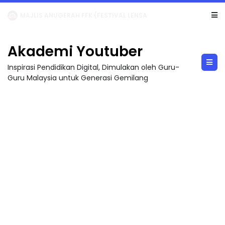
LIVE
🔴 [LIVE] MATEMATIK SR, WANG TAHUN 6 OLEH CIKGU ANITA #ALLINONE #141 #...
Akademi Youtuber
Inspirasi Pendidikan Digital, Dimulakan oleh Guru-
Guru Malaysia untuk Generasi Gemilang