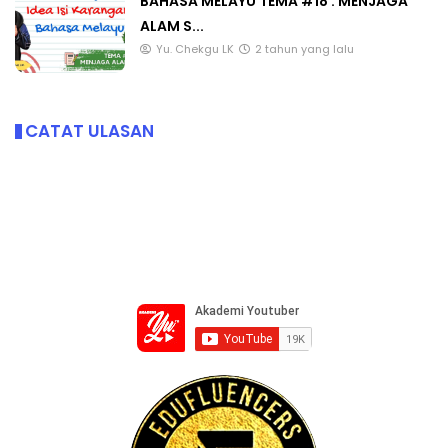
BAHASA MELAYU TEMA #18 : MENJAGA
ALAM S...
Yu. Chekgu LK
2 tahun yang lalu
CATAT ULASAN