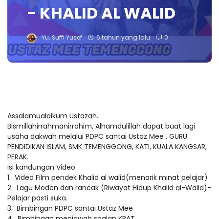
- KHALID AL WALID
Yu. Suffi Yusof
6 tahun yang lalu
0
Assalamualaikum Ustazah..
Bismillahirrahmanirrahim, Alhamdulillah dapat buat lagi
usaha dakwah melalui PDPC santai Ustaz Mee , GURU
PENDIDIKAN ISLAM, SMK TEMENGGONG, KATI, KUALA KANGSAR,
PERAK.
Isi kandungan Video
1. Video Film pendek Khalid al walid(menarik minat pelajar)
2. Lagu Moden dan rancak (Riwayat Hidup Khalid al-Walid)-
Pelajar pasti suka.
3. Bimbingan PDPC santai Ustaz Mee