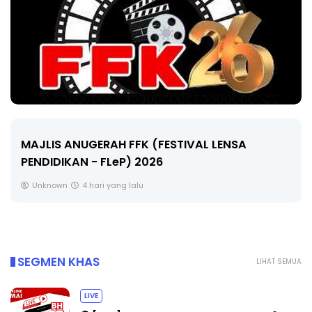
LIVE
🔴 [LIVE] MATEMATIK SR, WANG TAHUN 6 OL
CIKGU ANITA #ALLINONE #141 #...
Yu. Chekgu LK
6 hari yang lalu
SEGMEN KHAS
LIHAT SEMUA
LIVE