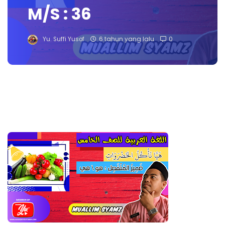
M/S : 36
Yu. Suffi Yusof
6 tahun yang lalu
0