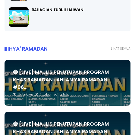
BAHAGIAN TUBUH HAIWAN
IHYA' RAMADAN
LIHAT SEMUA
🔴 [LIVE] MAJLIS PENUTUPAN PROGRAM
KHAS RAMADAN : AHLAN YA RAMADAN
#06...
Unknown
4 tahun yang lalu
🔴 [LIVE] MAJLIS PENUTUPAN PROGRAM
KHAS RAMADAN : AHLAN YA RAMADAN