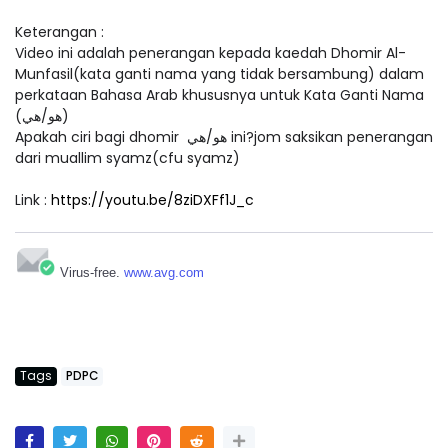
Keterangan :
Video ini adalah penerangan kepada kaedah Dhomir Al-
Munfasil(kata ganti nama yang tidak bersambung) dalam
perkataan Bahasa Arab khususnya untuk Kata Ganti Nama
(هو/هي)
Apakah ciri bagi dhomir هو/هي ini?jom saksikan penerangan
dari muallim syamz(cfu syamz)
Link :
https://youtu.be/8ziDXFf1J_c
Virus-free.
www.avg.com
Tags
PDPC