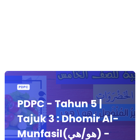
PDPC
PDPC - Tahun 5 |
Tajuk 3 : Dhomir Al-
Munfasil(هو/هي) -