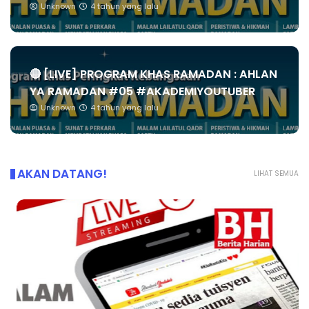
Unknown
4 tahun yang lalu
🔴 [LIVE] PROGRAM KHAS RAMADAN : AHLAN
YA RAMADAN #05 #AKADEMIYOUTUBER
Unknown
4 tahun yang lalu
AKAN DATANG!
LIHAT SEMUA