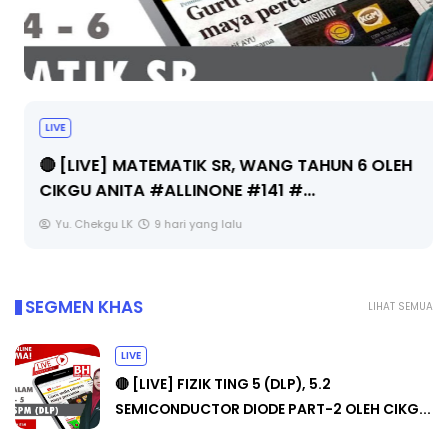
LIVE
🔴 [LIVE] MATEMATIK SR, WANG TAHUN 6 OLEH
CIKGU ANITA #ALLINONE #141 #...
Yu. Chekgu LK
9 hari yang lalu
SEGMEN KHAS
LIHAT SEMUA
LIVE
🔴 [LIVE] FIZIK TING 5 (DLP), 5.2
SEMICONDUCTOR DIODE PART-2 OLEH CIKG...