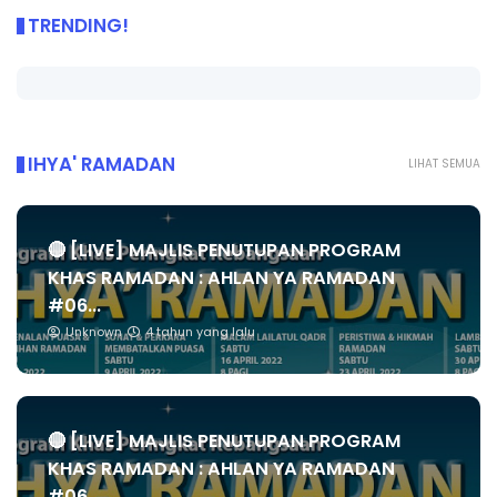
TRENDING!
IHYA' RAMADAN
LIHAT SEMUA
🔴 [LIVE] MAJLIS PENUTUPAN PROGRAM
KHAS RAMADAN : AHLAN YA RAMADAN
#06...
Unknown
4 tahun yang lalu
🔴 [LIVE] MAJLIS PENUTUPAN PROGRAM
KHAS RAMADAN : AHLAN YA RAMADAN
#06...