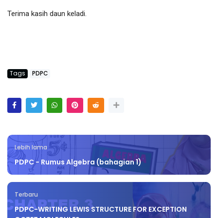
Terima kasih daun keladi.  
Tags
PDPC
Lebih lama
PDPC - Rumus Algebra (bahagian 1)
Terbaru
PDPC-WRITING LEWIS STRUCTURE FOR EXCEPTION