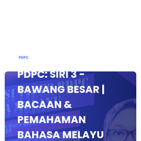
PDPC
PDPC: SIRI 3 -
BAWANG BESAR |
BACAAN &
PEMAHAMAN
BAHASA MELAYU