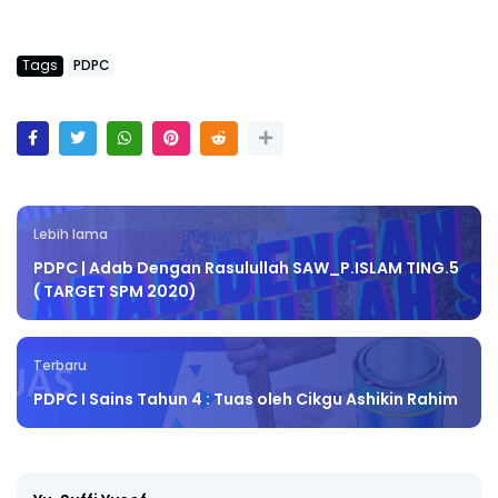
Tags
PDPC
Lebih lama
PDPC | Adab Dengan Rasulullah SAW_P.ISLAM TING.5
( TARGET SPM 2020)
Terbaru
PDPC I Sains Tahun 4 : Tuas oleh Cikgu Ashikin Rahim