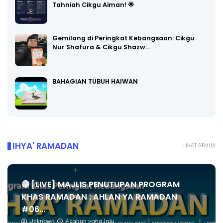
Tahniah Cikgu Aiman! 🌟
Gemilang di Peringkat Kebangsaan: Cikgu
Nur Shafura & Cikgu Shazw…
BAHAGIAN TUBUH HAIWAN
IHYA' RAMADAN
LIHAT SEMUA
🔴 [LIVE] MAJLIS PENUTUPAN PROGRAM
KHAS RAMADAN : AHLAN YA RAMADAN
#06...
Unknown
4 tahun yang lalu