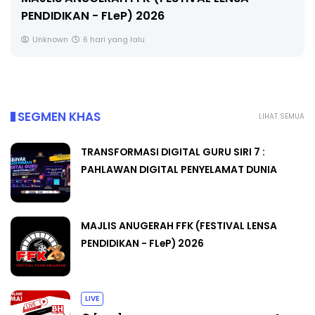
🔴 [LIVE] MATEMATIK SR, WANG TAHUN 6 O
CIKGU ANITA #ALLINONE #141 #...
Yu. Chekgu LK
8 hari yang lalu
SEGMEN KHAS
LIHAT SEMUA
TRANSFORMASI DIGITAL GURU SIRI 7 :
PAHLAWAN DIGITAL PENYELAMAT DUNIA
MAJLIS ANUGERAH FFK (FESTIVAL LENSA
PENDIDIKAN - FLeP) 2026
LIVE