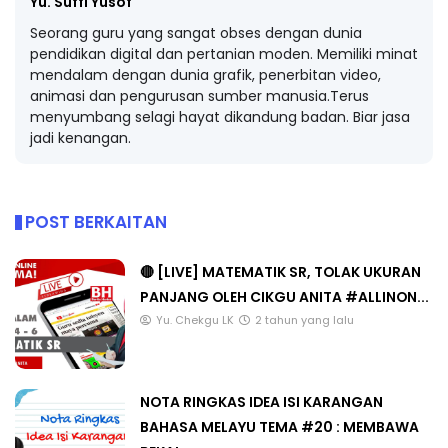
Yu. Suffi Yusof
Seorang guru yang sangat obses dengan dunia
pendidikan digital dan pertanian moden. Memiliki minat
mendalam dengan dunia grafik, penerbitan video,
animasi dan pengurusan sumber manusia.Terus
menyumbang selagi hayat dikandung badan. Biar jasa
jadi kenangan.
POST BERKAITAN
🔴 [LIVE] MATEMATIK SR, TOLAK UKURAN
PANJANG OLEH CIKGU ANITA #ALLINON...
Yu. Chekgu LK
2 tahun yang lalu
NOTA RINGKAS IDEA ISI KARANGAN
BAHASA MELAYU TEMA #20 : MEMBAWA