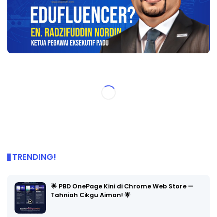
TRENDING!
🌟 PBD OnePage Kini di Chrome Web Store —
Tahniah Cikgu Aiman! 🌟