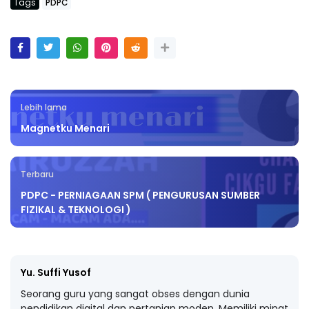
Tags
PDPC
Lebih lama
Magnetku Menari
Terbaru
PDPC - PERNIAGAAN SPM ( PENGURUSAN SUMBER
FIZIKAL & TEKNOLOGI )
Yu. Suffi Yusof
Seorang guru yang sangat obses dengan dunia
pendidikan digital dan pertanian moden. Memiliki minat