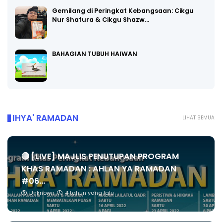
Gemilang di Peringkat Kebangsaan: Cikgu
Nur Shafura & Cikgu Shazw…
BAHAGIAN TUBUH HAIWAN
IHYA' RAMADAN
LIHAT SEMUA
🔴 [LIVE] MAJLIS PENUTUPAN PROGRAM
KHAS RAMADAN : AHLAN YA RAMADAN
#06...
Unknown
4 tahun yang lalu