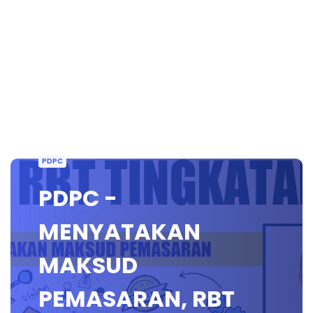
PDPC
PDPC -
MENYATAKAN
MAKSUD
PEMASARAN, RBT