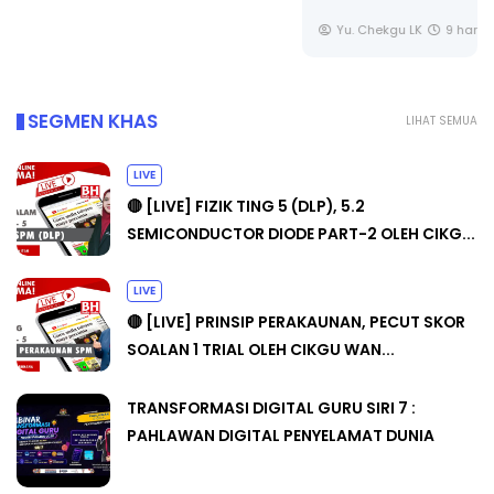
Yu. Chekgu LK
9 hari yang lalu
SEGMEN KHAS
LIHAT SEMUA
LIVE
🔴 [LIVE] FIZIK TING 5 (DLP), 5.2
SEMICONDUCTOR DIODE PART-2 OLEH CIKG...
LIVE
🔴 [LIVE] PRINSIP PERAKAUNAN, PECUT SKOR
SOALAN 1 TRIAL OLEH CIKGU WAN...
TRANSFORMASI DIGITAL GURU SIRI 7 :
PAHLAWAN DIGITAL PENYELAMAT DUNIA