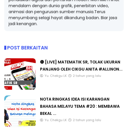
mendalam dengan dunia grafik, penerbitan video,
animasi dan pengurusan sumber manusia.Terus
menyumbang selagi hayat dikandung badan. Biar jasa
jadi kenangan.
POST BERKAITAN
🔴 [LIVE] MATEMATIK SR, TOLAK UKURAN
PANJANG OLEH CIKGU ANITA #ALLINON...
Yu. Chekgu LK
2 tahun yang lalu
NOTA RINGKAS IDEA ISI KARANGAN
BAHASA MELAYU TEMA #20 : MEMBAWA
BEKAL ...
Yu. Chekgu LK
2 tahun yang lalu