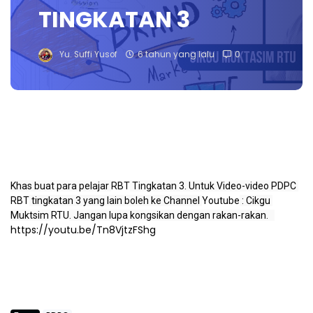
TINGKATAN 3
Yu. Suffi Yusof
6 tahun yang lalu
0
Khas buat para pelajar 
RBT
 Tingkatan 3. Untuk Video-video PDPC 
RBT
 tingkatan 3 yang lain boleh ke Channel 
Youtube
 : Cikgu 
Muktsim 
RTU
. Jangan lupa kongsikan dengan rakan-rakan.   
https://youtu.be/Tn8VjtzFShg