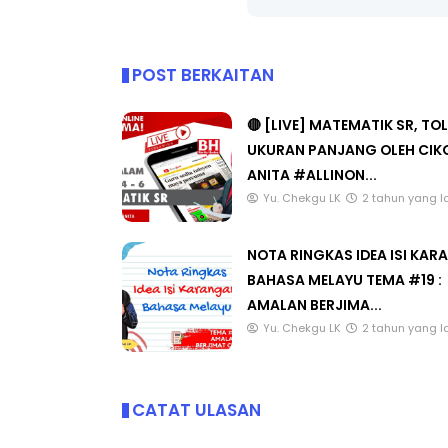
jasa jadi kenangan.
POST BERKAITAN
🔴 [LIVE] MATEMATIK SR, TO
UKURAN PANJANG OLEH CIK
ANITA #ALLINON...
Yu. Chekgu LK
2 tahun yang l
NOTA RINGKAS IDEA ISI KA
BAHASA MELAYU TEMA #19 :
AMALAN BERJIMA...
Yu. Chekgu LK
2 tahun yang l
CATAT ULASAN