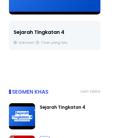
LIVE
🔴 [LIVE] PRINSIP PERAKAUNAN,
BEDAH TUNTAS SOALAN 1 TRIAL
OLEH CIKGU ...
Yu. Chekgu LK
8 hari yang lalu
SEGMEN KHAS
LIHAT SEMUA
Sejarah Tingkatan 4