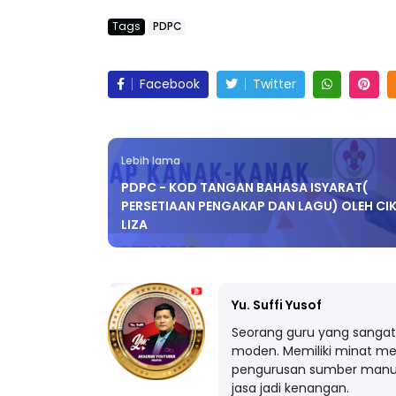
Tags
PDPC
Facebook
Twitter
Lebih lama
PDPC - KOD TANGAN BAHASA ISYARAT(
PERSETIAAN PENGAKAP DAN LAGU) OLEH CI
LIZA
Yu. Suffi Yusof
Seorang guru yang sangat 
moden. Memiliki minat me
pengurusan sumber manus