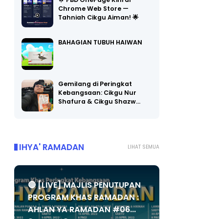
🌟 PBD OnePage Kini di
Chrome Web Store —
Tahniah Cikgu Aiman! 🌟
BAHAGIAN TUBUH HAIWAN
Gemilang di Peringkat
Kebangsaan: Cikgu Nur
Shafura & Cikgu Shazw…
IHYA' RAMADAN
LIHAT SEMUA
🔴 [LIVE] MAJLIS PENUTUPAN
PROGRAM KHAS RAMADAN :
AHLAN YA RAMADAN #06...