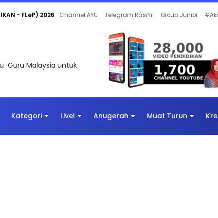
 OLEH CIKGU ANITA #ALLINONE #141 #...
Channel AYU
Telegram Rasmi
Group Junior
#Ak
uru-Guru Malaysia untuk
Kategori
Live!
Anugerah
Muat Turun
Kre