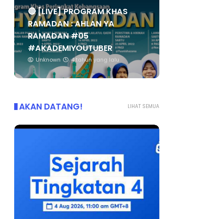
🔴 [LIVE] PROGRAM KHAS
RAMADAN : AHLAN YA
RAMADAN #05
#AKADEMIYOUTUBER
Unknown
4 tahun yang lalu
AKAN DATANG!
LIHAT SEMUA