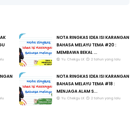
LAK
NOTA RINGKAS IDEA ISI KARANGAN
GU
BAHASA MELAYU TEMA #20 :
MEMBAWA BEKAL ...
alu
Yu. Chekgu LK
2 tahun yang lalu
RANGAN
NOTA RINGKAS IDEA ISI KARANGAN
BAHASA MELAYU TEMA #18 :
MENJAGA ALAM S...
alu
Yu. Chekgu LK
2 tahun yang lalu