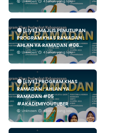
Unknown
4 tahun yang lalu
🔴 [LIVE] MAJLIS PENUTUPAN
PROGRAM KHAS RAMADAN :
AHLAN YA RAMADAN #06...
Unknown
4 tahun yang lalu
🔴 [LIVE] PROGRAM KHAS
RAMADAN : AHLAN YA
RAMADAN #05
#AKADEMIYOUTUBER
Unknown
4 tahun yang lalu