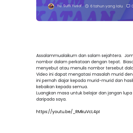
Yu. Suffi Yusof
6 tahun yang lalu
Assalammualaikum dan salam sejahtera. Jom
nombor dalam perkataan dengan tepat. Biasa
menyebut atau menulis nombor tersebut dal
Video ini dapat mengatasi masalah murid den
ini pernah diajar kepada murid-murid dan ha
kebaikan kepada semua.
Luangkan masa untuk belajar dan jangan lupa 
daripada saya.
https://youtu.be/_RMkuVcL4pI