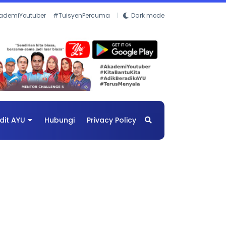
ademiYoutuber
#TuisyenPercuma
Dark mode
dit AYU
Hubungi
Privacy Policy