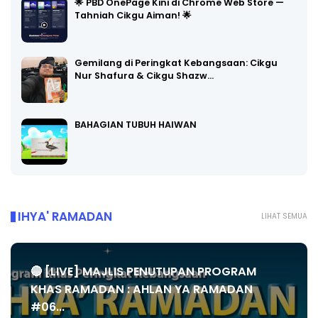
🌟 PBD OnePage Kini di Chrome Web Store —
Tahniah Cikgu Aiman! 🌟
Gemilang di Peringkat Kebangsaan: Cikgu
Nur Shafura & Cikgu Shazw…
BAHAGIAN TUBUH HAIWAN
IHYA' RAMADAN
LIHAT SEMUA
🔴 [LIVE] MAJLIS PENUTUPAN PROGRAM
KHAS RAMADAN : AHLAN YA RAMADAN
#06...