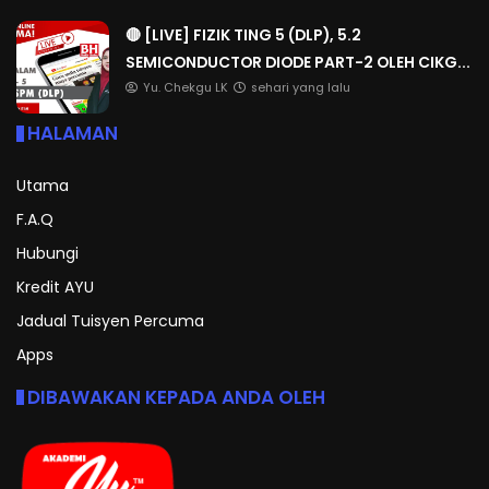
🔴 [LIVE] FIZIK TING 5 (DLP), 5.2
SEMICONDUCTOR DIODE PART-2 OLEH CIKG...
Yu. Chekgu LK
sehari yang lalu
HALAMAN
Utama
F.A.Q
Hubungi
Kredit AYU
Jadual Tuisyen Percuma
Apps
DIBAWAKAN KEPADA ANDA OLEH