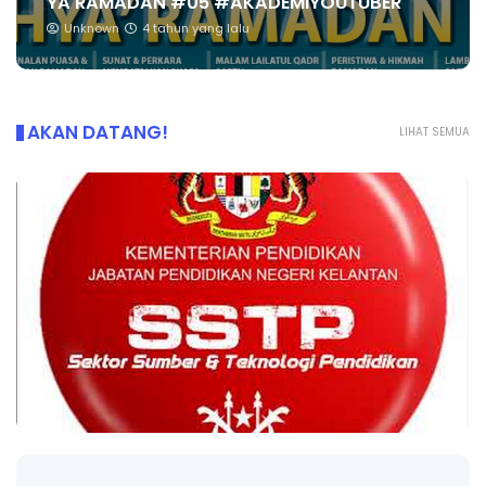
YA RAMADAN #05 #AKADEMIYOUTUBER
Unknown
4 tahun yang lalu
AKAN DATANG!
LIHAT SEMUA
LIVE