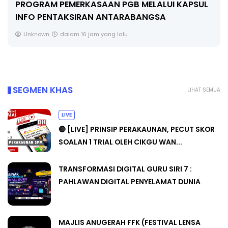
SUL
🔴 [LIVE] FIZIK TING 5 (DLP), 5.2
SEMICONDUCTOR DIODE PART-2 OLEH CIKG..
Yu. Chekgu LK
sehari yang lalu
SEGMEN KHAS
LIHAT SEMUA
LIVE
🔴 [LIVE] PRINSIP PERAKAUNAN, PECUT SKOR
SOALAN 1 TRIAL OLEH CIKGU WAN...
TRANSFORMASI DIGITAL GURU SIRI 7 :
PAHLAWAN DIGITAL PENYELAMAT DUNIA
MAJLIS ANUGERAH FFK (FESTIVAL LENSA