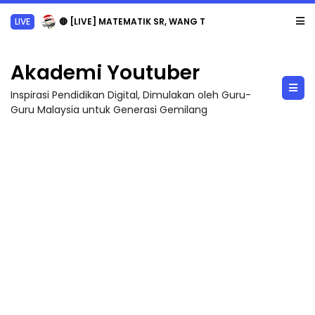
LIVE
🔴 [LIVE] MATEMATIK SR, WANG TAHUN 6 OLEH CIKGU ANITA #ALLINONE #141 #...
Akademi Youtuber
Inspirasi Pendidikan Digital, Dimulakan oleh Guru-
Guru Malaysia untuk Generasi Gemilang