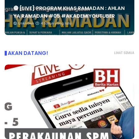
🔴 [LIVE] PROGRAM KHAS RAMADAN : AHLAN
YA RAMADAN #05 #AKADEMIYOUTUBER
Unknown
4 tahun yang lalu
AKAN DATANG!
LIHAT SEMUA