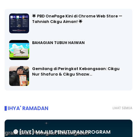
🌟 PBD OnePage Kini di Chrome Web Store —
Tahniah Cikgu Aiman! 🌟
BAHAGIAN TUBUH HAIWAN
Gemilang di Peringkat Kebangsaan: Cikgu
Nur Shafura & Cikgu Shazw…
IHYA' RAMADAN
LIHAT SEMUA
🔴 [LIVE] MAJLIS PENUTUPAN PROGRAM