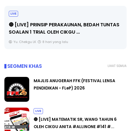
BICARA PROFESIONAL 8 : TIMBALAN KETUA
PENGARAH PENDIDIKAN MALAYSIA
Unknown
10 hari yang lalu
SEGMEN KHAS
LIHAT SEMUA
MAJLIS ANUGERAH FFK (FESTIVAL LENSA
PENDIDIKAN - FLeP) 2026
LIVE
🔴 [LIVE] MATEMATIK SR, WANG TAHUN 6
OLEH CIKGU ANITA #ALLINONE #141 #...