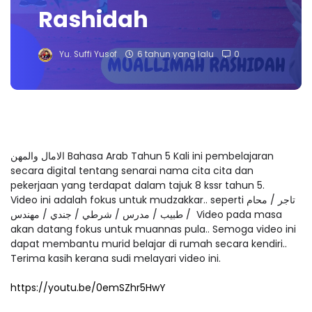
Rashidah
Yu. Suffi Yusof
6 tahun yang lalu
0
الامال والمهن Bahasa Arab Tahun 5 Kali ini pembelajaran
secara digital tentang senarai nama cita cita dan
pekerjaan yang terdapat dalam tajuk 8 kssr tahun 5.
Video ini adalah fokus untuk mudzakkar.. seperti تاجر / محام
/ طبيب / مدرس / شرطي / جندي / مهندس Video pada masa
akan datang fokus untuk muannas pula.. Semoga video ini
dapat membantu murid belajar di rumah secara kendiri..
Terima kasih kerana sudi melayari video ini.
https://youtu.be/0emSZhr5HwY