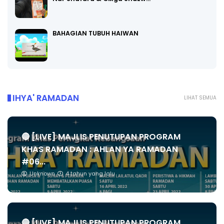
BAHAGIAN TUBUH HAIWAN
IHYA' RAMADAN
LIHAT SEMUA
🔴 [LIVE] MAJLIS PENUTUPAN PROGRAM
KHAS RAMADAN : AHLAN YA RAMADAN
#06...
Unknown
4 tahun yang lalu
🔴 [LIVE] MAJLIS PENUTUPAN PROGRAM