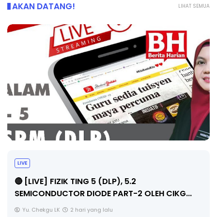
AKAN DATANG!
LIHAT SEMUA
LIVE
🔴 [LIVE] PRINSIP PERAKAUNAN, PECUT SKOR
SOALAN 1 TRIAL OLEH CIKGU WAN...
Yu. Chekgu LK
2 hari yang lalu