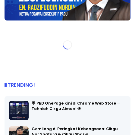
TRENDING!
🌟 PBD OnePage Kini di Chrome Web Store —
Tahniah Cikgu Aiman! 🌟
Gemilang di Peringkat Kebangsaan: Cikgu
Nur Shafura & Cikgu Shazw…