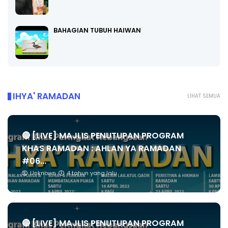
BAHAGIAN TUBUH HAIWAN
IHYA' RAMADAN
LIHAT SEMUA
🔴 [LIVE] MAJLIS PENUTUPAN PROGRAM
KHAS RAMADAN : AHLAN YA RAMADAN
#06...
Unknown
4 tahun yang lalu
🔴 [LIVE] MAJLIS PENUTUPAN PROGRAM