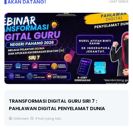
AKAN DATANG!
LIHAT SEMUA
MAJLIS ANUGERAH FFK (FESTIVAL LENSA
PENDIDIKAN - FLeP) 2026
Unknown
5 hari yang lalu