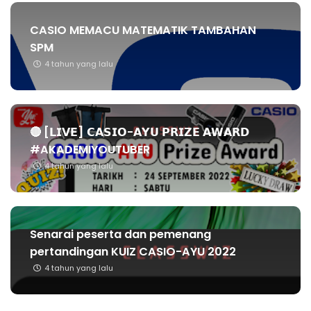
CASIO MEMACU MATEMATIK TAMBAHAN
SPM
4 tahun yang lalu
🔴 [𝗟𝗜𝗩𝗘] 𝗖𝗔𝗦𝗜𝗢-𝗔𝗬𝗨 𝗣𝗥𝗜𝗭𝗘 𝗔𝗪𝗔𝗥𝗗
#AKADEMIYOUTUBER
4 tahun yang lalu
Senarai peserta dan pemenang
pertandingan KUIZ CASIO-AYU 2022
4 tahun yang lalu