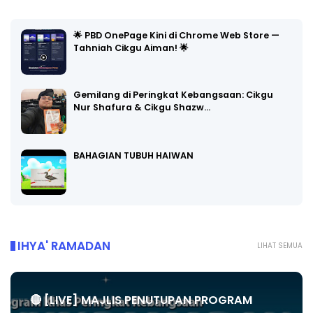
🌟 PBD OnePage Kini di Chrome Web Store —
Tahniah Cikgu Aiman! 🌟
Gemilang di Peringkat Kebangsaan: Cikgu
Nur Shafura & Cikgu Shazw…
BAHAGIAN TUBUH HAIWAN
IHYA' RAMADAN
LIHAT SEMUA
🔴 [LIVE] MAJLIS PENUTUPAN PROGRAM