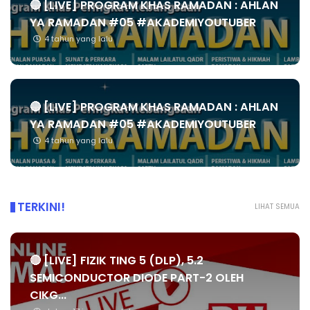
🔴 [LIVE] PROGRAM KHAS RAMADAN : AHLAN
YA RAMADAN #05 #AKADEMIYOUTUBER
4 tahun yang lalu
🔴 [LIVE] PROGRAM KHAS RAMADAN : AHLAN
YA RAMADAN #05 #AKADEMIYOUTUBER
4 tahun yang lalu
TERKINI!
LIHAT SEMUA
🔴 [LIVE] FIZIK TING 5 (DLP), 5.2
SEMICONDUCTOR DIODE PART-2 OLEH
CIKG...