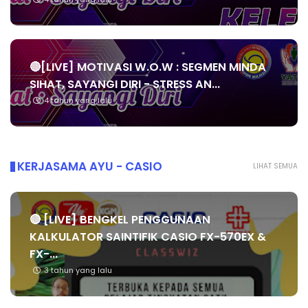
4 tahun yang lalu
🔴[LIVE] MOTIVASI W.O.W : SEGMEN MINDA
SIHAT, SAYANGI DIRI - STRESS AN...
4 tahun yang lalu
KERJASAMA AYU - CASIO
LIHAT SEMUA
🔴 [LIVE] BENGKEL PENGGUNAAN
KALKULATOR SAINTIFIK CASIO FX-570EX &
FX-...
3 tahun yang lalu