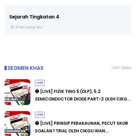
LIVE
🔴 [LIVE] PRINSIP PERAKAUNAN, BEDAH TUNTAS
SOALAN 1 TRIAL OLEH CIKGU ...
9 hari yang lalu
SEGMEN KHAS
LIHAT SEMUA
LIVE
🔴 [LIVE] FIZIK TING 5 (DLP), 5.2
SEMICONDUCTOR DIODE PART-2 OLEH CIKG...
LIVE
🔴 [LIVE] PRINSIP PERAKAUNAN, PECUT SKOR
SOALAN 1 TRIAL OLEH CIKGU WAN...