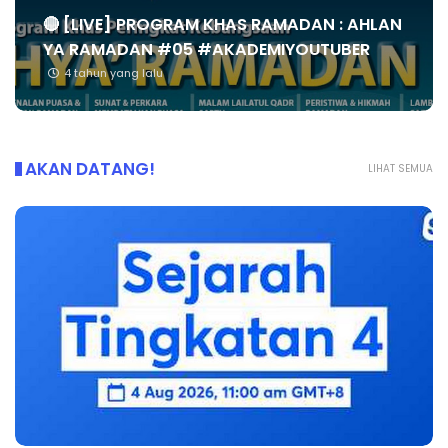
🔴 [LIVE] PROGRAM KHAS RAMADAN : AHLAN
YA RAMADAN #05 #AKADEMIYOUTUBER
4 tahun yang lalu
AKAN DATANG!
LIHAT SEMUA