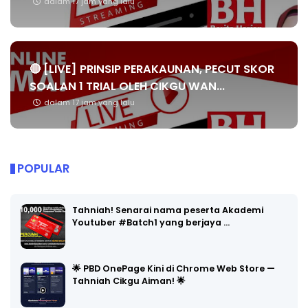
dalam 17 jam yang lalu
🔴 [LIVE] PRINSIP PERAKAUNAN, PECUT SKOR
SOALAN 1 TRIAL OLEH CIKGU WAN...
dalam 17 jam yang lalu
POPULAR
Tahniah! Senarai nama peserta Akademi
Youtuber #Batch1 yang berjaya …
🌟 PBD OnePage Kini di Chrome Web Store —
Tahniah Cikgu Aiman! 🌟