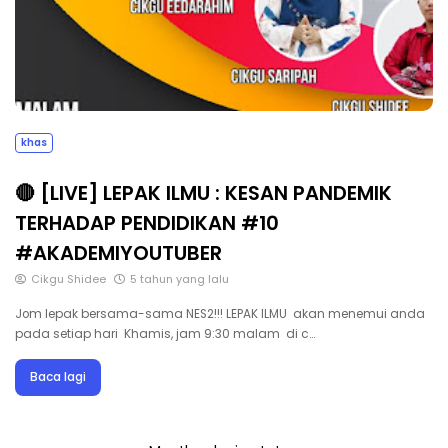
khas
🔴 [LIVE] LEPAK ILMU : KESAN PANDEMIK
TERHADAP PENDIDIKAN #10
#AKADEMIYOUTUBER
Cikgu Shidee
5 tahun yang lalu
Jom lepak bersama-sama NES2!!! LEPAK ILMU akan menemui anda
pada setiap hari Khamis, jam 9:30 malam di c…
Baca lagi