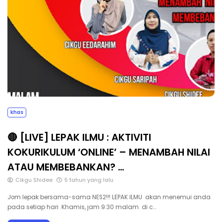
khas
🔴 [LIVE] LEPAK ILMU : AKTIVITI
KOKURIKULUM ‘ONLINE’ – MENAMBAH NILAI
ATAU MEMBEBANKAN? …
Cikgu Shidee
5 tahun yang lalu
Jom lepak bersama-sama NES2!!! LEPAK ILMU akan menemui anda
pada setiap hari Khamis, jam 9:30 malam di c…