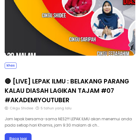
khas
🔴 [LIVE] LEPAK ILMU : BELAKANG PARANG
KALAU DIASAH LAGIKAN TAJAM #07
#AKADEMIYOUTUBER
Cikgu Shidee
5 tahun yang lalu
Jom lepak bersama-sama NES2!!! LEPAK ILMU akan menemui anda
pada setiap hari Khamis, jam 9:30 malam di ch…
Baca lagi