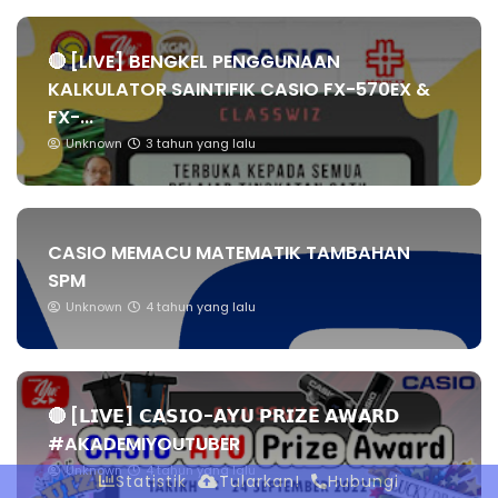
🔴 [LIVE] BENGKEL PENGGUNAAN
KALKULATOR SAINTIFIK CASIO FX-570EX &
FX-...
Unknown
3 tahun yang lalu
CASIO MEMACU MATEMATIK TAMBAHAN
SPM
Unknown
4 tahun yang lalu
🔴 [𝗟𝗜𝗩𝗘] 𝗖𝗔𝗦𝗜𝗢-𝗔𝗬𝗨 𝗣𝗥𝗜𝗭𝗘 𝗔𝗪𝗔𝗥𝗗
#AKADEMIYOUTUBER
Unknown
4 tahun yang lalu
Statistik
Tularkan!
Hubungi