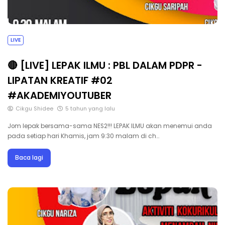
LIVE
🔴 [LIVE] LEPAK ILMU : PBL DALAM PDPR -
LIPATAN KREATIF #02
#AKADEMIYOUTUBER
Cikgu Shidee
5 tahun yang lalu
Jom lepak bersama-sama NES2!!! LEPAK ILMU akan menemui anda
pada setiap hari Khamis, jam 9:30 malam di ch…
Baca lagi