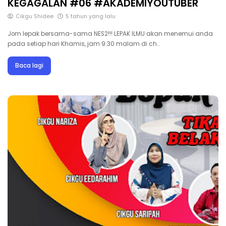
KEGAGALAN #06 #AKADEMIYOUTUBER
Cikgu Shidee
5 tahun yang lalu
Jom lepak bersama-sama NES2!!! LEPAK ILMU akan menemui anda
pada setiap hari Khamis, jam 9:30 malam di ch…
Baca lagi