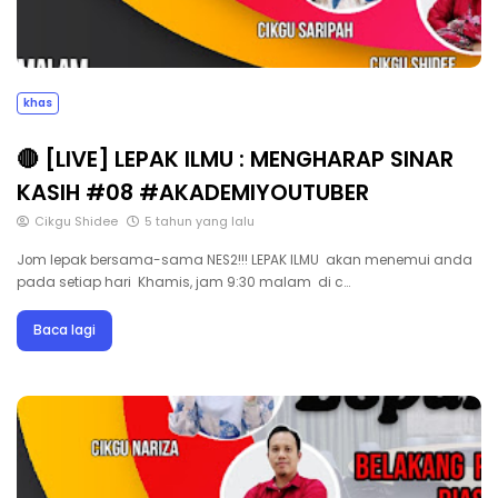
khas
🔴 [LIVE] LEPAK ILMU : MENGHARAP SINAR
KASIH #08 #AKADEMIYOUTUBER
Cikgu Shidee
5 tahun yang lalu
Jom lepak bersama-sama NES2!!! LEPAK ILMU akan menemui anda
pada setiap hari Khamis, jam 9:30 malam di c…
Baca lagi