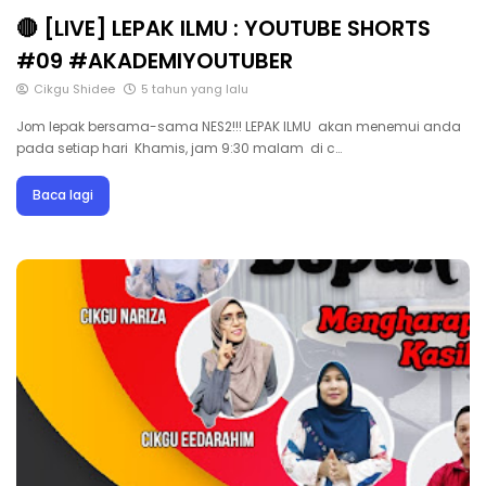
🔴 [LIVE] LEPAK ILMU : YOUTUBE SHORTS
#09 #AKADEMIYOUTUBER
Cikgu Shidee
5 tahun yang lalu
Jom lepak bersama-sama NES2!!! LEPAK ILMU akan menemui anda
pada setiap hari Khamis, jam 9:30 malam di c…
Baca lagi