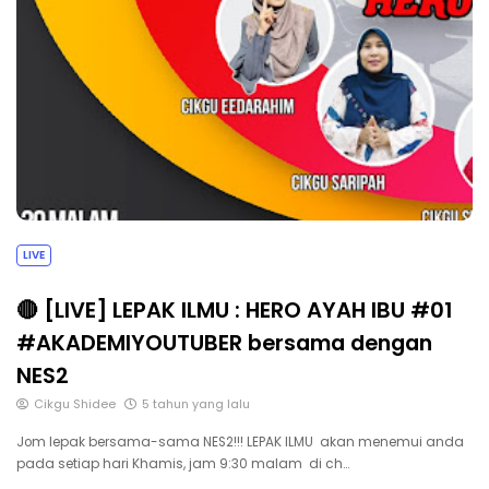
LIVE
🔴 [LIVE] LEPAK ILMU : HERO AYAH IBU #01
#AKADEMIYOUTUBER bersama dengan
NES2
Cikgu Shidee
5 tahun yang lalu
Jom lepak bersama-sama NES2!!! LEPAK ILMU akan menemui anda
pada setiap hari Khamis, jam 9:30 malam di ch…