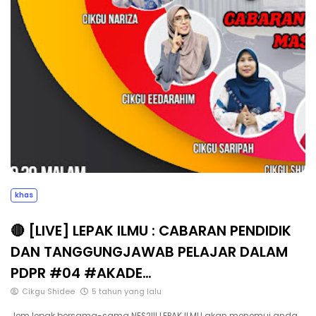
khas
🔴 [LIVE] LEPAK ILMU : CABARAN PENDIDIK
DAN TANGGUNGJAWAB PELAJAR DALAM
PDPR #04 #AKADE…
Cikgu Shidee
5 tahun yang lalu
Jom lepak bersama-sama NES2!!! LEPAK ILMU akan menemui anda