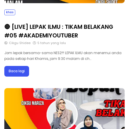
khas
🔴 [LIVE] LEPAK ILMU : TIKAM BELAKANG
#05 #AKADEMIYOUTUBER
Cikgu Shidee
5 tahun yang lalu
Jom lepak bersama-sama NES2!!! LEPAK ILMU akan menemui anda
pada setiap hari Khamis, jam 9:30 malam di ch…
Baca lagi