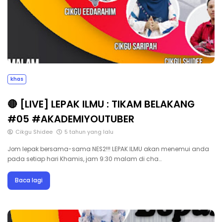
khas
🔴 [LIVE] LEPAK ILMU : TIKAM BELAKANG
#05 #AKADEMIYOUTUBER
Cikgu Shidee
5 tahun yang lalu
Jom lepak bersama-sama NES2!!! LEPAK ILMU akan menemui anda
pada setiap hari Khamis, jam 9:30 malam di cha…
Baca lagi