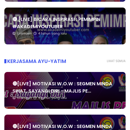
🔴 [LIVE] BICARA INSPIRASI : PEMIMPIN
#AKADEMIYOUTUBER
Unknown
4 tahun yang lalu
KERJASAMA AYU-YATIM
LIHAT SEMUA
🔴[LIVE] MOTIVASI W.O.W : SEGMEN MINDA
SIHAT, SAYANGI DIRI - MAJLIS PE...
Unknown
4 tahun yang lalu
🔴[LIVE] MOTIVASI W.O.W : SEGMEN MINDA