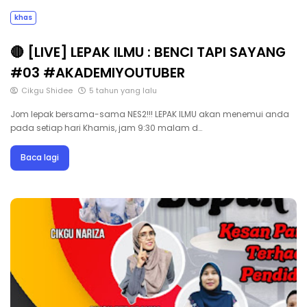
khas
🔴 [LIVE] LEPAK ILMU : BENCI TAPI SAYANG
#03 #AKADEMIYOUTUBER
Cikgu Shidee
5 tahun yang lalu
Jom lepak bersama-sama NES2!!! LEPAK ILMU akan menemui anda
pada setiap hari Khamis, jam 9:30 malam d…
Baca lagi