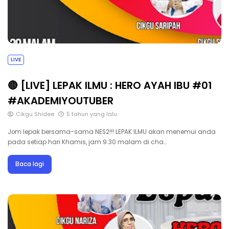
LIVE
🔴 [LIVE] LEPAK ILMU : HERO AYAH IBU #01
#AKADEMIYOUTUBER
Cikgu Shidee
5 tahun yang lalu
Jom lepak bersama-sama NES2!!! LEPAK ILMU akan menemui anda
pada setiap hari Khamis, jam 9.30 malam di cha…
Baca lagi