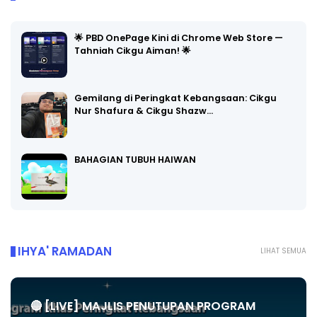
🌟 PBD OnePage Kini di Chrome Web Store —
Tahniah Cikgu Aiman! 🌟
Gemilang di Peringkat Kebangsaan: Cikgu
Nur Shafura & Cikgu Shazw…
BAHAGIAN TUBUH HAIWAN
IHYA' RAMADAN
LIHAT SEMUA
🔴 [LIVE] MAJLIS PENUTUPAN PROGRAM