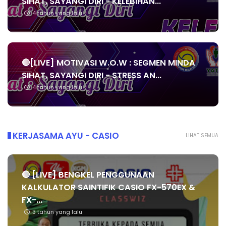
SIHAT, SAYANGI DIRI - KELEBIHAN...
4 tahun yang lalu
🔴[LIVE] MOTIVASI W.O.W : SEGMEN MINDA
SIHAT, SAYANGI DIRI - STRESS AN...
4 tahun yang lalu
KERJASAMA AYU - CASIO
LIHAT SEMUA
🔴 [LIVE] BENGKEL PENGGUNAAN
KALKULATOR SAINTIFIK CASIO FX-570EX &
FX-...
3 tahun yang lalu