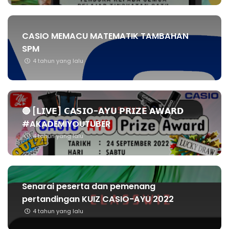
CASIO MEMACU MATEMATIK TAMBAHAN
SPM
4 tahun yang lalu
🔴 [𝗟𝗜𝗩𝗘] 𝗖𝗔𝗦𝗜𝗢-𝗔𝗬𝗨 𝗣𝗥𝗜𝗭𝗘 𝗔𝗪𝗔𝗥𝗗
#AKADEMIYOUTUBER
4 tahun yang lalu
Senarai peserta dan pemenang
pertandingan KUIZ CASIO-AYU 2022
4 tahun yang lalu