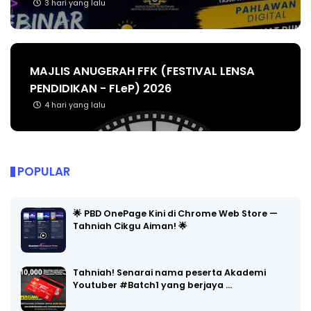
3 hari yang lalu
MAJLIS ANUGERAH FFK (FESTIVAL LENSA
PENDIDIKAN - FLeP) 2026
4 hari yang lalu
POPULAR
🌟 PBD OnePage Kini di Chrome Web Store —
Tahniah Cikgu Aiman! 🌟
Tahniah! Senarai nama peserta Akademi
Youtuber #Batch1 yang berjaya …