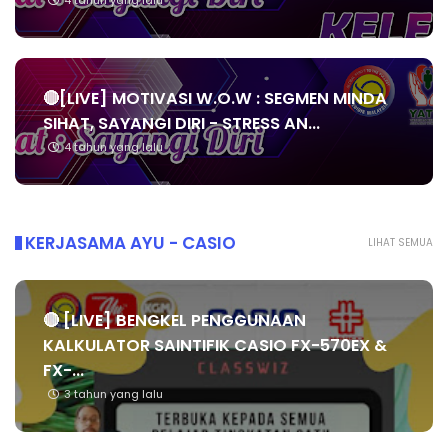
4 tahun yang lalu
🔴[LIVE] MOTIVASI W.O.W : SEGMEN MINDA
SIHAT, SAYANGI DIRI - STRESS AN...
4 tahun yang lalu
KERJASAMA AYU - CASIO
LIHAT SEMUA
🔴 [LIVE] BENGKEL PENGGUNAAN
KALKULATOR SAINTIFIK CASIO FX-570EX &
FX-...
3 tahun yang lalu