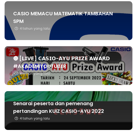
CASIO MEMACU MATEMATIK TAMBAHAN
SPM
4 tahun yang lalu
🔴 [𝗟𝗜𝗩𝗘] 𝗖𝗔𝗦𝗜𝗢-𝗔𝗬𝗨 𝗣𝗥𝗜𝗭𝗘 𝗔𝗪𝗔𝗥𝗗
#AKADEMIYOUTUBER
4 tahun yang lalu
Senarai peserta dan pemenang
pertandingan KUIZ CASIO-AYU 2022
4 tahun yang lalu