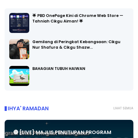
🌟 PBD OnePage Kini di Chrome Web Store —
Tahniah Cikgu Aiman! 🌟
Gemilang di Peringkat Kebangsaan: Cikgu
Nur Shafura & Cikgu Shazw…
BAHAGIAN TUBUH HAIWAN
IHYA' RAMADAN
LIHAT SEMUA
🔴 [LIVE] MAJLIS PENUTUPAN PROGRAM