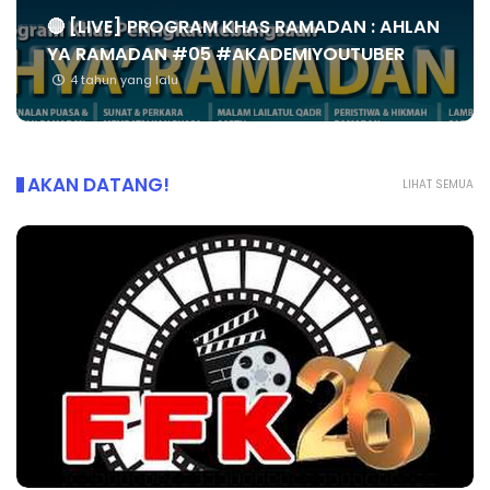
🔴 [LIVE] PROGRAM KHAS RAMADAN : AHLAN
YA RAMADAN #05 #AKADEMIYOUTUBER
4 tahun yang lalu
AKAN DATANG!
LIHAT SEMUA