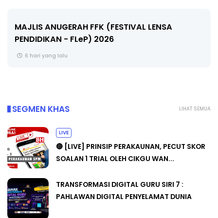
LIVE
🔴 [LIVE] MATEMATIK SR, WANG TAHUN 6 
CIKGU ANITA #ALLINONE #141 #...
8 hari yang lalu
SEGMEN KHAS
LIHAT SEMUA
LIVE
🔴 [LIVE] PRINSIP PERAKAUNAN, PECUT SKOR
SOALAN 1 TRIAL OLEH CIKGU WAN...
TRANSFORMASI DIGITAL GURU SIRI 7 :
PAHLAWAN DIGITAL PENYELAMAT DUNIA