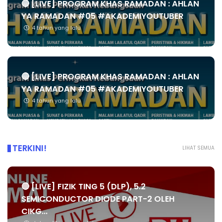
🔴 [LIVE] PROGRAM KHAS RAMADAN : AHLAN
YA RAMADAN #05 #AKADEMIYOUTUBER
4 tahun yang lalu
🔴 [LIVE] PROGRAM KHAS RAMADAN : AHLAN
YA RAMADAN #05 #AKADEMIYOUTUBER
4 tahun yang lalu
TERKINI!
LIHAT SEMUA
🔴 [LIVE] FIZIK TING 5 (DLP), 5.2
SEMICONDUCTOR DIODE PART-2 OLEH
CIKG...