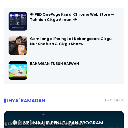
🌟 PBD OnePage Kini di Chrome Web Store —
Tahniah Cikgu Aiman! 🌟
Gemilang di Peringkat Kebangsaan: Cikgu
Nur Shafura & Cikgu Shazw…
BAHAGIAN TUBUH HAIWAN
IHYA' RAMADAN
LIHAT SEMUA
🔴 [LIVE] MAJLIS PENUTUPAN PROGRAM