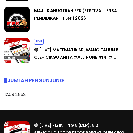
MAJLIS ANUGERAH FFK (FESTIVAL LENSA
PENDIDIKAN - FLeP) 2026
LIVE
🔴 [LIVE] MATEMATIK SR, WANG TAHUN 6
OLEH CIKGU ANITA #ALLINONE #141 #...
JUMLAH PENGUNJUNG
12,094,852
🔴 [LIVE] FIZIK TING 5 (DLP), 5.2
SEMICONDUCTOR DIODE PART-2 OLEH CIKG...