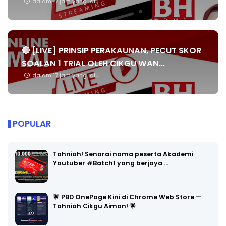
dalam 17 jam yang lalu
🔴 [LIVE] PRINSIP PERAKAUNAN, PECUT SKOR
SOALAN 1 TRIAL OLEH CIKGU WAN...
dalam 17 jam yang lalu
POPULAR
Tahniah! Senarai nama peserta Akademi
Youtuber #Batch1 yang berjaya …
🌟 PBD OnePage Kini di Chrome Web Store —
Tahniah Cikgu Aiman! 🌟