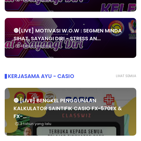
4 tahun yang lalu
🔴[LIVE] MOTIVASI W.O.W : SEGMEN MINDA
SIHAT, SAYANGI DIRI - STRESS AN...
4 tahun yang lalu
KERJASAMA AYU - CASIO
LIHAT SEMUA
🔴 [LIVE] BENGKEL PENGGUNAAN
KALKULATOR SAINTIFIK CASIO FX-570EX &
FX-...
3 tahun yang lalu