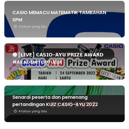
CASIO MEMACU MATEMATIK TAMBAHAN
SPM
4 tahun yang lalu
🔴 [𝗟𝗜𝗩𝗘] 𝗖𝗔𝗦𝗜𝗢-𝗔𝗬𝗨 𝗣𝗥𝗜𝗭𝗘 𝗔𝗪𝗔𝗥𝗗
#AKADEMIYOUTUBER
4 tahun yang lalu
Senarai peserta dan pemenang
pertandingan KUIZ CASIO-AYU 2022
4 tahun yang lalu