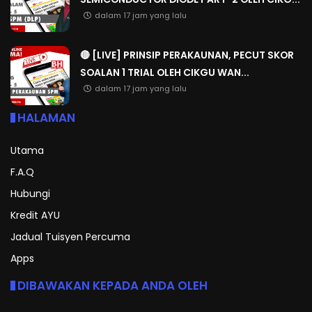
dalam 17 jam yang lalu
🔴 [LIVE] PRINSIP PERAKAUNAN, PECUT SKOR
SOALAN 1 TRIAL OLEH CIKGU WAN...
dalam 17 jam yang lalu
HALAMAN
Utama
F.A.Q
Hubungi
Kredit AYU
Jadual Tuisyen Percuma
Apps
DIBAWAKAN KEPADA ANDA OLEH