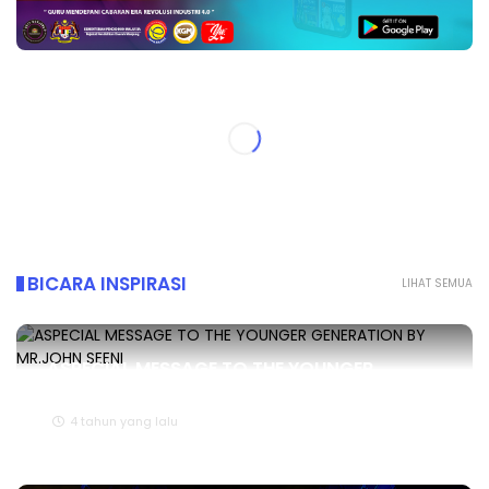
BICARA INSPIRASI
LIHAT SEMUA
ASPECIAL MESSAGE TO THE YOUNGER
GENERATION BY MR.JOHN SEENI
4 tahun yang lalu