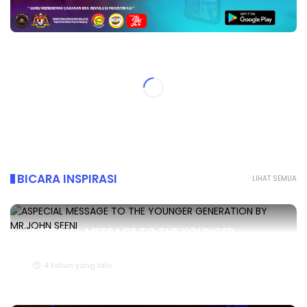
BICARA INSPIRASI
LIHAT SEMUA
ASPECIAL MESSAGE TO THE YOUNGER
GENERATION BY MR.JOHN SEENI
4 tahun yang lalu