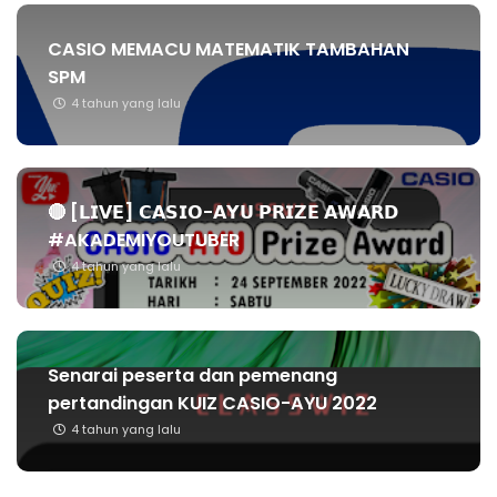
CASIO MEMACU MATEMATIK TAMBAHAN
SPM
4 tahun yang lalu
🔴 [𝗟𝗜𝗩𝗘] 𝗖𝗔𝗦𝗜𝗢-𝗔𝗬𝗨 𝗣𝗥𝗜𝗭𝗘 𝗔𝗪𝗔𝗥𝗗
#AKADEMIYOUTUBER
4 tahun yang lalu
Senarai peserta dan pemenang
pertandingan KUIZ CASIO-AYU 2022
4 tahun yang lalu