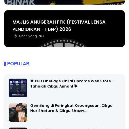
MAJLIS ANUGERAH FFK (FESTIVAL LENSA
PENDIDIKAN - FLeP) 2026
4 hari yang lalu
POPULAR
🌟 PBD OnePage Kini di Chrome Web Store —
Tahniah Cikgu Aiman! 🌟
Gemilang di Peringkat Kebangsaan: Cikgu
Nur Shafura & Cikgu Shazw…