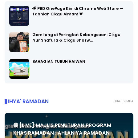
🌟 PBD OnePage Kini di Chrome Web Store —
Tahniah Cikgu Aiman! 🌟
Gemilang di Peringkat Kebangsaan: Cikgu
Nur Shafura & Cikgu Shazw…
BAHAGIAN TUBUH HAIWAN
IHYA' RAMADAN
LIHAT SEMUA
🔴 [LIVE] MAJLIS PENUTUPAN PROGRAM
KHAS RAMADAN : AHLAN YA RAMADAN