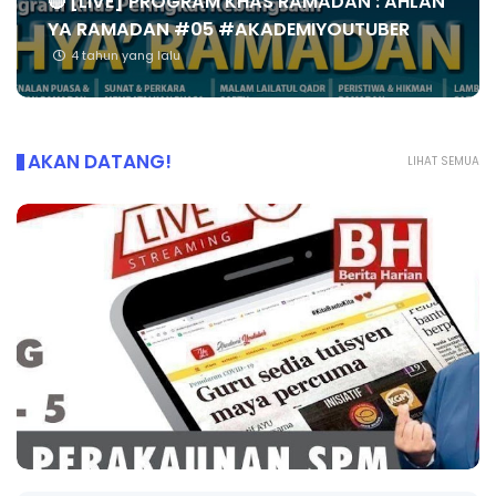
🔴 [LIVE] PROGRAM KHAS RAMADAN : AHLAN
YA RAMADAN #05 #AKADEMIYOUTUBER
4 tahun yang lalu
AKAN DATANG!
LIHAT SEMUA