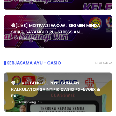
4 tahun yang lalu
🔴[LIVE] MOTIVASI W.O.W : SEGMEN MINDA
SIHAT, SAYANGI DIRI - STRESS AN...
4 tahun yang lalu
KERJASAMA AYU - CASIO
LIHAT SEMUA
🔴 [LIVE] BENGKEL PENGGUNAAN
KALKULATOR SAINTIFIK CASIO FX-570EX &
FX-...
3 tahun yang lalu